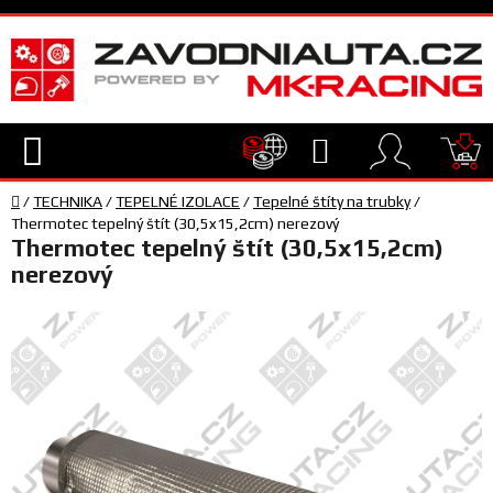
Přejít
na
obsah
Hledat
NÁ
Domů
KO
/
TECHNIKA
/
TEPELNÉ IZOLACE
/
Tepelné štíty na trubky
/
TECHNIKA
Thermotec tepelný štít (30,5x15,2cm) nerezový
Thermotec tepelný štít (30,5x15,2cm)
nerezový
VYBAVENÍ
JEZDEC
TÝM
A
SERVIS