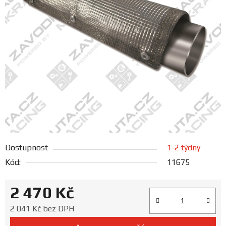
FANOUŠCI
Profil
firmy
Obchodní
podmínky
Doprava
Dostupnost
1-2 týdny
Blog
Kód:
11675
Ceníky
2 470 Kč
a
katalogy
Měrná cena:
2 041 Kč bez DPH