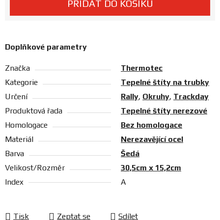
PŘIDAT DO KOŠÍKU
Prodejny
Doplňkové parametry
Značka
Thermotec
Kategorie
Tepelné štíty na trubky
Určení
Rally
,
Okruhy
,
Trackday
Produktová řada
Tepelné štíty nerezové
Homologace
Bez homologace
Materiál
Nerezavějící ocel
Barva
Šedá
Velikost/Rozměr
30,5cm x 15,2cm
Index
A
Tisk
Zeptat se
Sdílet