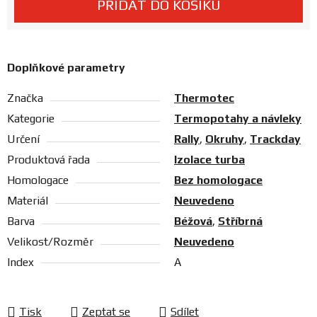
PŘIDAT DO KOŠÍKU
Prodejny
Doplňkové parametry
Značka
Thermotec
Kategorie
Termopotahy a návleky
Určení
Rally
,
Okruhy
,
Trackday
Produktová řada
Izolace turba
Homologace
Bez homologace
Materiál
Neuvedeno
Barva
Béžová
,
Stříbrná
Velikost/Rozměr
Neuvedeno
Index
A
Tisk
Zeptat se
Sdílet