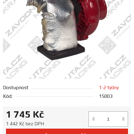
FANOUŠCI
Profil
firmy
Obchodní
podmínky
Doprava
Dostupnost
1-2 týdny
Blog
Kód:
15003
Ceníky
1 745 Kč
a
katalogy
Měrná cena:
1 442 Kč bez DPH