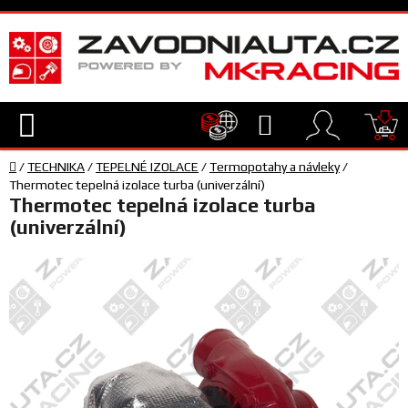
Přejít
na
obsah
Hledat
NÁ
Domů
KO
/
TECHNIKA
/
TEPELNÉ IZOLACE
/
Termopotahy a návleky
/
TECHNIKA
Thermotec tepelná izolace turba (univerzální)
Thermotec tepelná izolace turba
(univerzální)
VYBAVENÍ
JEZDEC
TÝM
A
SERVIS