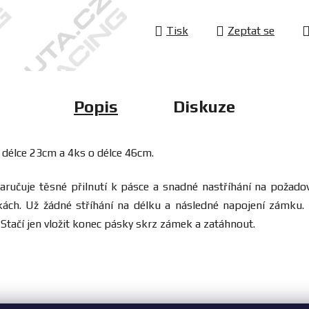
Tisk
Zeptat se
Popis
Diskuze
 délce 23cm a 4ks o délce 46cm.
l zaručuje těsné přilnutí k pásce a snadné nastříhání na poža
ách. Už žádné stříhání na délku a následné napojení zámku. 
tačí jen vložit konec pásky skrz zámek a zatáhnout.