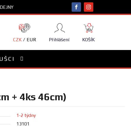
DEJNY
NÁKUPNÍ
KOŠÍK
CZK
EUR
Přihlášení
KOŠÍK
UŠCI
cm + 4ks 46cm)
1-2 týdny
13101