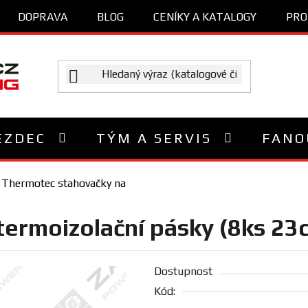
DOPRAVA
BLOG
CENÍKY A KATALOGY
PRO
EZDEC
TÝM A SERVIS
FANO
Thermotec stahovačky na
ermoizolační pásky (8ks 23
Dostupnost
Kód: