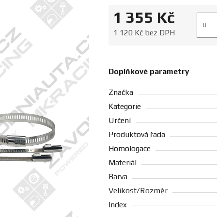
1 355 Kč
Měrná
1 120 Kč bez DPH
Doplňkové parametry
Značka
Kategorie
Určení
Produktová řada
Homologace
Materiál
Barva
Velikost/Rozměr
Index