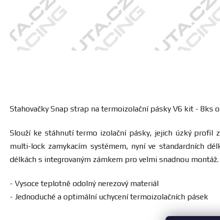
Stahovačky Snap strap na termoizolační pásky V6 kit - 8ks o
Slouží ke stáhnutí termo izolační pásky, jejich úzký profi
multi-lock zamykacím systémem, nyní ve standardních délk
délkách s integrovaným zámkem pro velmi snadnou montáž. S
- Vysoce teplotně odolný nerezový materiál
- Jednoduché a optimální uchycení termoizolačních pásek