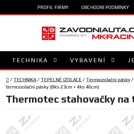
Přejít
PROFIL FIRMY
OBCHODNÍ PODMÍNKY
na
obsah
TECHNIKA
VYBAVENÍ
J
Domů
/
TECHNIKA
/
TEPELNÉ IZOLACE
/
Termoizolační pásky
/
termoizolační pásky (8ks 23cm + 4ks 46cm)
Thermotec stahovačky na t