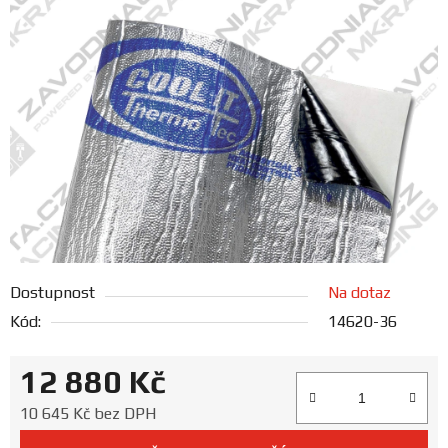
FANOUŠCI
Profil
firmy
Obchodní
podmínky
Doprava
Dostupnost
Na dotaz
Blog
Kód:
14620-36
Ceníky
12 880 Kč
a
katalogy
Měrná cena:
10 645 Kč bez DPH