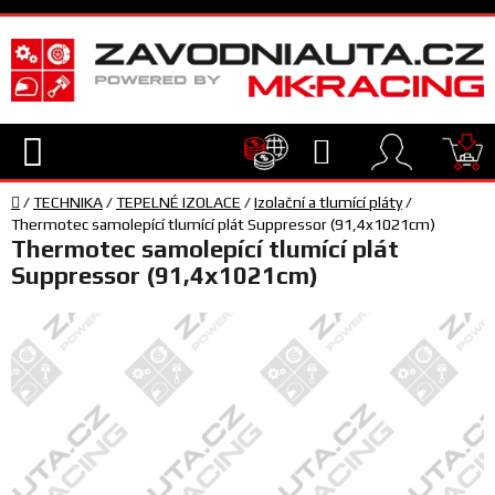
Přejít
na
obsah
Hledat
NÁ
Domů
KO
/
TECHNIKA
/
TEPELNÉ IZOLACE
/
Izolační a tlumící pláty
/
TECHNIKA
Thermotec samolepící tlumící plát Suppressor (91,4x1021cm)
Thermotec samolepící tlumící plát
Suppressor (91,4x1021cm)
VYBAVENÍ
JEZDEC
TÝM
A
SERVIS