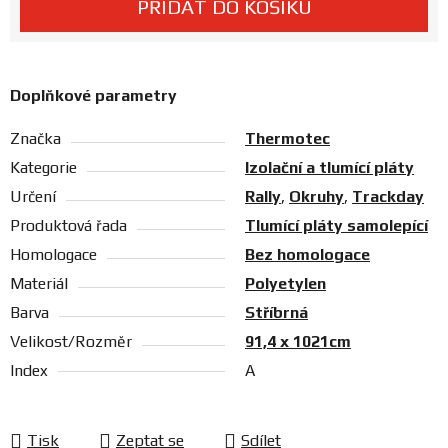
PŘIDAT DO KOŠÍKU
Prodejny
Doplňkové parametry
Značka
Thermotec
Kategorie
Izolační a tlumící pláty
Určení
Rally
,
Okruhy
,
Trackday
Produktová řada
Tlumící pláty samolepící
Homologace
Bez homologace
Materiál
Polyetylen
Barva
Stříbrná
Velikost/Rozměr
91,4 x 1021cm
Index
A
Tisk
Zeptat se
Sdílet