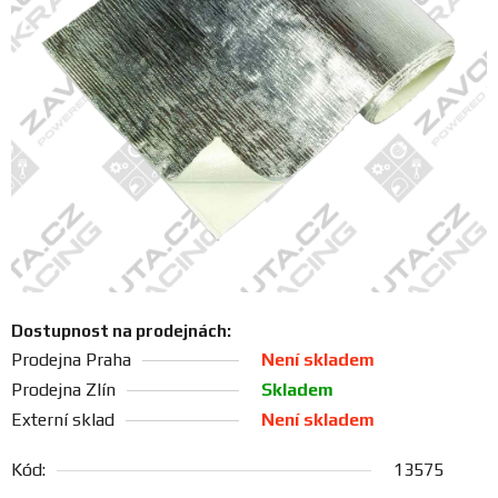
FANOUŠCI
Profil
firmy
Obchodní
podmínky
Doprava
Dostupnost na prodejnách:
Blog
Prodejna Praha
Není skladem
Prodejna Zlín
Skladem
Ceníky
Externí sklad
Není skladem
a
katalogy
Kód:
13575