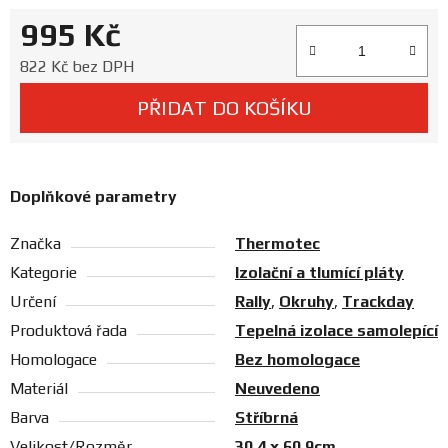
Prodejny
995 Kč
Měrná cena:
822 Kč bez DPH
PŘIDAT DO KOŠÍKU
Doplňkové parametry
Značka
Thermotec
Kategorie
Izolační a tlumící pláty
Určení
Rally
,
Okruhy
,
Trackday
Produktová řada
Tepelná izolace samolepící
Homologace
Bez homologace
Materiál
Neuvedeno
Barva
Stříbrná
Velikost/Rozměr
30,4 x 60,9cm