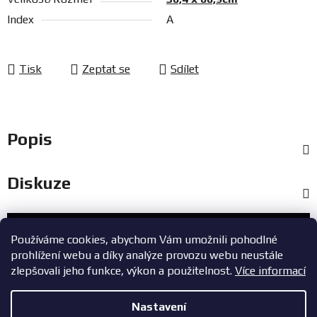
Index
A
Tisk
Zeptat se
Sdílet
Popis
Diskuze
Zákaznický servis
Používáme cookies, abychom Vám umožnili pohodlné
prohlížení webu a díky analýze provozu webu neustále
+420 603 785 748
zlepšovali jeho funkce, výkon a použitelnost.
Více informací
eshop@zavodniauta.cz
Nastavení