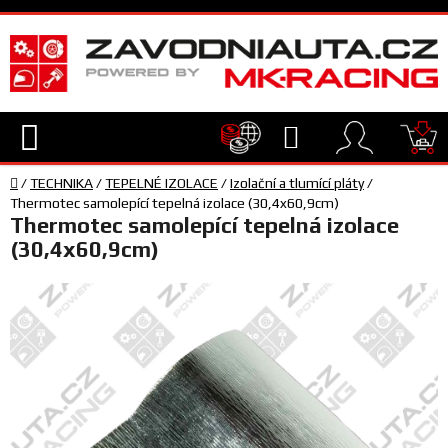
Přejít
na
obsah
Hledat
NÁ
Domů
KO
/
TECHNIKA
/
TEPELNÉ IZOLACE
/
Izolační a tlumící pláty
/
TECHNIKA
Thermotec samolepící tepelná izolace (30,4x60,9cm)
Thermotec samolepící tepelná izolace
(30,4x60,9cm)
VYBAVENÍ
JEZDEC
TÝM
A
SERVIS