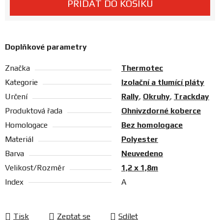
PŘIDAT DO KOŠÍKU
Prodejny
Doplňkové parametry
Značka
Thermotec
Kategorie
Izolační a tlumící pláty
Určení
Rally
,
Okruhy
,
Trackday
Produktová řada
Ohnivzdorné koberce
Homologace
Bez homologace
Materiál
Polyester
Barva
Neuvedeno
Velikost/Rozměr
1,2 x 1,8m
Index
A
Tisk
Zeptat se
Sdílet