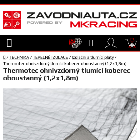
Přejít
na
obsah
Hledat
NÁ
Domů
KO
/
TECHNIKA
/
TEPELNÉ IZOLACE
/
Izolační a tlumící pláty
/
TECHNIKA
Thermotec ohnivzdorný tlumící koberec oboustanný (1,2x1,8m)
Thermotec ohnivzdorný tlumící koberec
oboustanný (1,2x1,8m)
VYBAVENÍ
JEZDEC
TÝM
A
SERVIS