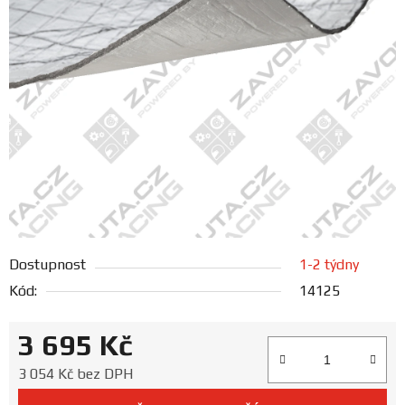
FANOUŠCI
Profil
firmy
Obchodní
podmínky
Doprava
Dostupnost
1-2 týdny
Blog
Kód:
14125
Ceníky
3 695 Kč
a
katalogy
Měrná cena:
3 054 Kč bez DPH