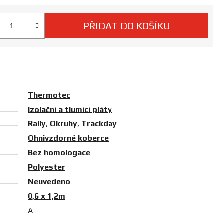
PŘIDAT DO KOŠÍKU
 cena:
Thermotec
Izolační a tlumící pláty
Rally
,
Okruhy
,
Trackday
Ohnivzdorné koberce
Bez homologace
Polyester
Neuvedeno
0,6 x 1,2m
A