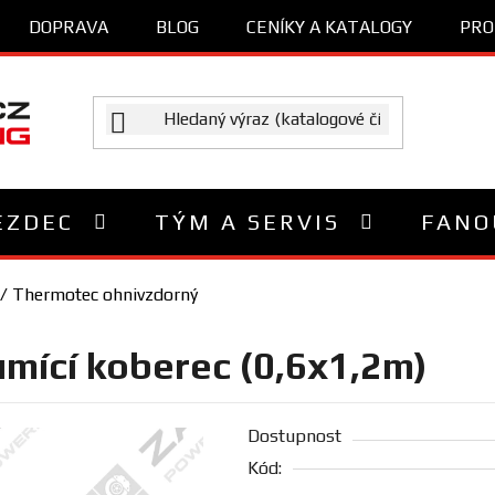
DOPRAVA
BLOG
CENÍKY A KATALOGY
PRO
EZDEC
TÝM A SERVIS
FANO
/
Thermotec ohnivzdorný
mící koberec (0,6x1,2m)
Dostupnost
Kód: