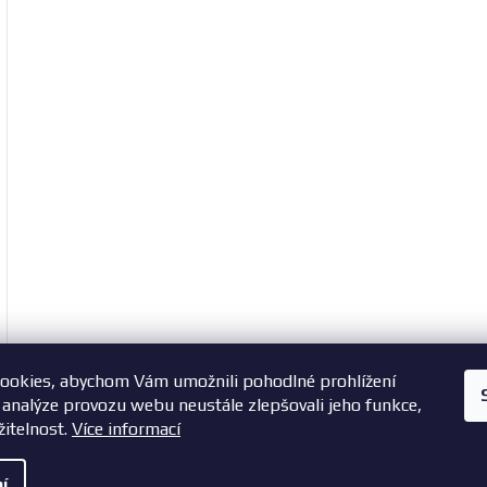
ookies, abychom Vám umožnili pohodlné prohlížení
+420 603 785 748
 analýze provozu webu neustále zlepšovali jeho funkce,
žitelnost.
Více informací
í