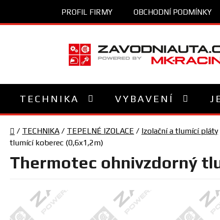
Přejít
PROFIL FIRMY
OBCHODNÍ PODMÍNKY
na
obsah
TECHNIKA
VYBAVENÍ
J
Domů
/
TECHNIKA
/
TEPELNÉ IZOLACE
/
Izolační a tlumící pláty
tlumící koberec (0,6x1,2m)
Thermotec ohnivzdorný tlu