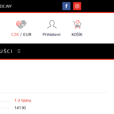
DEJNY
NÁKUPNÍ
KOŠÍK
CZK
EUR
Přihlášení
KOŠÍK
UŠCI
1-2 týdny
14130