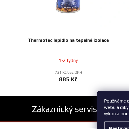
Thermotec lepidlo na tepelné izolace
1-2 týdny
731 Kč bez DPH
885 Kč
Používáme c
Zákaznický servis
webu a díky
výkon a pou
Z
Nastaven