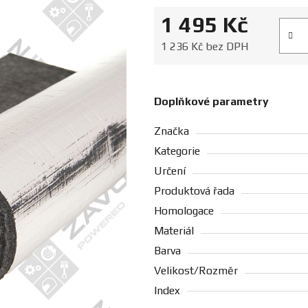
1 495 Kč
Měrná
1 236 Kč bez DPH
Doplňkové parametry
Značka
Kategorie
Určení
Produktová řada
Homologace
Materiál
Barva
Velikost/Rozměr
Index