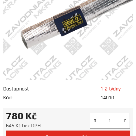
FANOUŠCI
Profil
firmy
Obchodní
podmínky
Doprava
Dostupnost
1-2 týdny
Blog
Kód:
14010
Ceníky
780 Kč
a
katalogy
Měrná cena:
645 Kč bez DPH