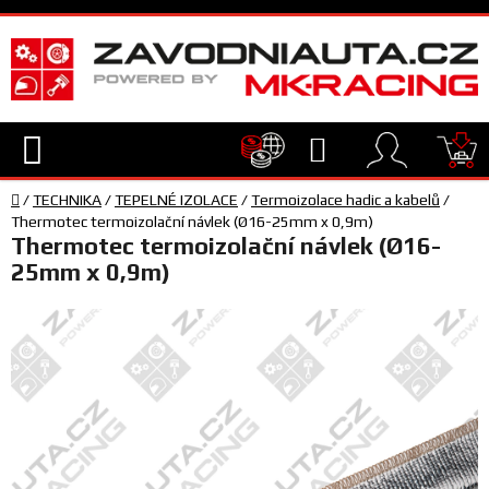
Přejít
na
obsah
Hledat
NÁ
Domů
KO
/
TECHNIKA
/
TEPELNÉ IZOLACE
/
Termoizolace hadic a kabelů
/
TECHNIKA
Thermotec termoizolační návlek (Ø16-25mm x 0,9m)
Thermotec termoizolační návlek (Ø16-
25mm x 0,9m)
VYBAVENÍ
JEZDEC
TÝM
A
SERVIS