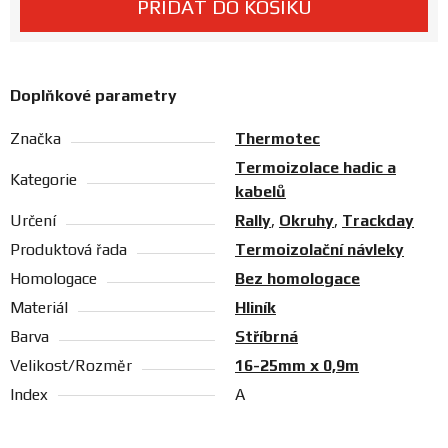
PŘIDAT DO KOŠÍKU
Prodejny
Doplňkové parametry
Značka
Thermotec
Termoizolace hadic a
Kategorie
kabelů
Určení
Rally
,
Okruhy
,
Trackday
Produktová řada
Termoizolační návleky
Homologace
Bez homologace
Materiál
Hliník
Barva
Stříbrná
Velikost/Rozměr
16-25mm x 0,9m
Index
A