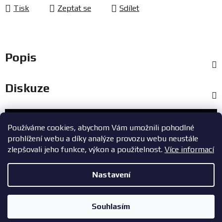
Tisk
Zeptat se
Sdílet
Popis
Diskuze
Zákaznický servis
Používáme cookies, abychom Vám umožnili pohodlné
prohlížení webu a díky analýze provozu webu neustále
+420 603 785 748
zlepšovali jeho funkce, výkon a použitelnost.
Více informací
eshop@zavodniauta.cz
Nastavení
Z
Copyright 2026
ZavodniAuta.cz
. Všechna práva vyhrazena.
|
á
Vytvořil Shoptet
Zásady ochrany osobních údajů
Souhlasím
p