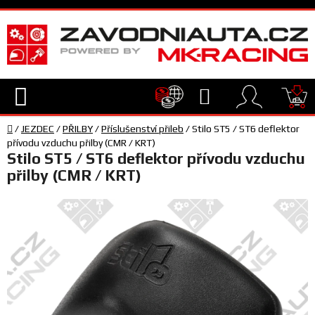
Přejít
na
obsah
Hledat
NÁ
Domů
KO
/
JEZDEC
/
PŘILBY
/
Příslušenství přileb
/
Stilo ST5 / ST6 deflektor
TECHNIKA
přívodu vzduchu přilby (CMR / KRT)
Stilo ST5 / ST6 deflektor přívodu vzduchu
přilby (CMR / KRT)
VYBAVENÍ
JEZDEC
TÝM
A
SERVIS