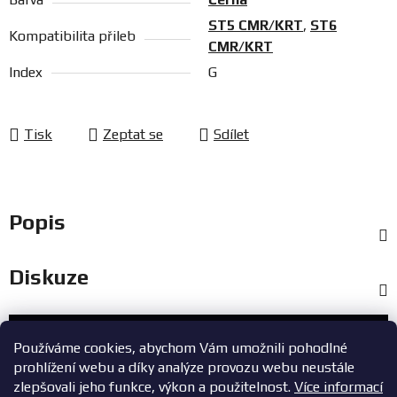
ST5 CMR/KRT
,
ST6
Kompatibilita přileb
CMR/KRT
Index
G
Tisk
Zeptat se
Sdílet
Popis
Diskuze
Zákaznický servis
Používáme cookies, abychom Vám umožnili pohodlné
prohlížení webu a díky analýze provozu webu neustále
+420 603 785 748
zlepšovali jeho funkce, výkon a použitelnost.
Více informací