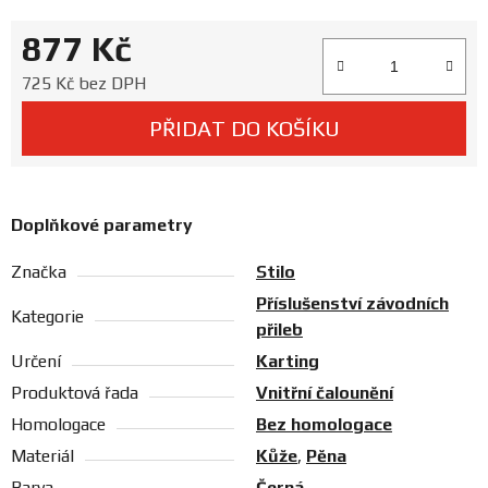
Prodejny
877 Kč
Měrná cena:
725 Kč bez DPH
PŘIDAT DO KOŠÍKU
Doplňkové parametry
Značka
Stilo
Příslušenství závodních
Kategorie
přileb
Určení
Karting
Produktová řada
Vnitřní čalounění
Homologace
Bez homologace
Materiál
Kůže
,
Pěna
Barva
Černá