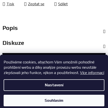
Tisk
Zeptat se
Sdílet
Popis
Diskuze
Zákaznický servis
Používáme cookies, abychom Vám umožnili pohodlné
prohlížení webu a díky analýze provozu webu neustále
+420 603 785 748
zlepšovali jeho funkce, výkon a použitelnost.
Více informací
eshop@zavodniauta.cz
Nastavení
Z
Copyright 2026
ZavodniAuta.cz
. Všechna práva vyhrazena.
|
á
Vytvořil Shoptet
Zásady ochrany osobních údajů
Souhlasím
p