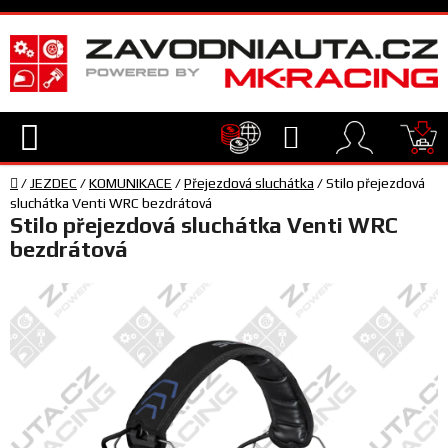
Přejít
na
obsah
Hledat
NÁ
Domů
KO
/
JEZDEC
/
KOMUNIKACE
/
Přejezdová sluchátka
/
Stilo přejezdová
TECHNIKA
sluchátka Venti WRC bezdrátová
Stilo přejezdová sluchátka Venti WRC
bezdrátová
VYBAVENÍ
JEZDEC
TÝM
A
SERVIS