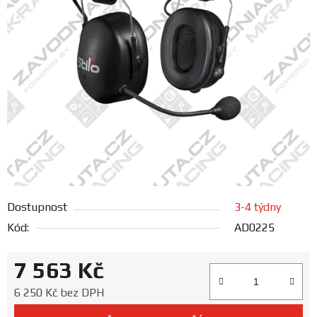
FANOUŠCI
Profil
firmy
Obchodní
podmínky
Doprava
Dostupnost
3-4 týdny
Blog
Kód:
AD0225
Ceníky
7 563 Kč
a
katalogy
Měrná cena:
6 250 Kč bez DPH