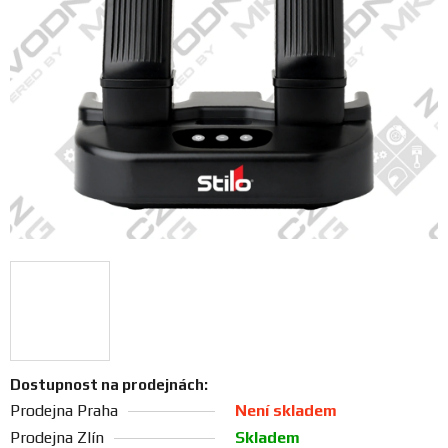
FANOUŠCI
Profil
firmy
Obchodní
podmínky
Doprava
Blog
Ceníky
a
Dostupnost na prodejnách:
katalogy
Prodejna Praha
Není skladem
Prodejna Zlín
Skladem