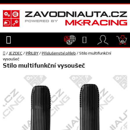
Přejít
na
obsah
Hledat
NÁ
Domů
KO
/
JEZDEC
/
PŘILBY
/
Příslušenství přileb
/
Stilo multifunkční
TECHNIKA
vysoušeč
Stilo multifunkční vysoušeč
VYBAVENÍ
JEZDEC
TÝM
A
SERVIS