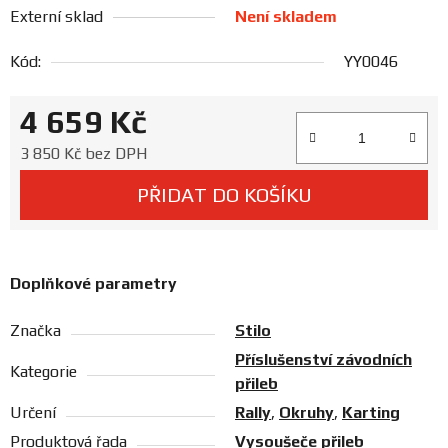
Prodejny
Externí sklad
Není skladem
Kód:
YY0046
4 659 Kč
Měrná cena:
3 850 Kč bez DPH
PŘIDAT DO KOŠÍKU
Doplňkové parametry
Značka
Stilo
Příslušenství závodních
Kategorie
přileb
Určení
Rally
,
Okruhy
,
Karting
Produktová řada
Vysoušeče přileb