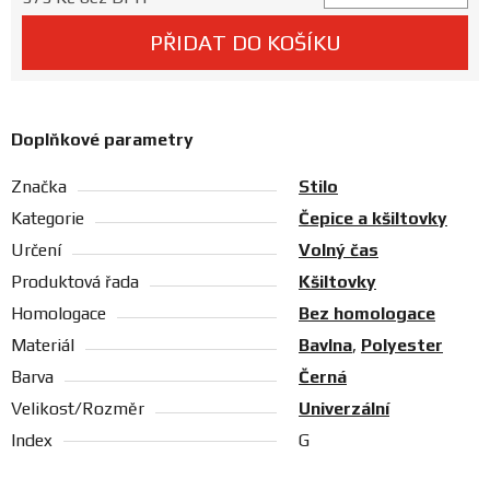
Prodejny
PŘIDAT DO KOŠÍKU
Doplňkové parametry
Značka
Stilo
Kategorie
Čepice a kšiltovky
Určení
Volný čas
Produktová řada
Kšiltovky
Homologace
Bez homologace
Materiál
Bavlna
,
Polyester
Barva
Černá
Velikost/Rozměr
Univerzální
Index
G