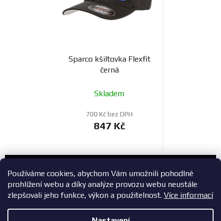
Sparco kšiltovka Flexfit
černá
Skladem
700 Kč bez DPH
847 Kč
Zákaznický servis
Používáme cookies, abychom Vám umožnili pohodlné
prohlížení webu a díky analýze provozu webu neustále
+420 603 785 748
zlepšovali jeho funkce, výkon a použitelnost.
Více informací
eshop@zavodniauta.cz
Nastavení