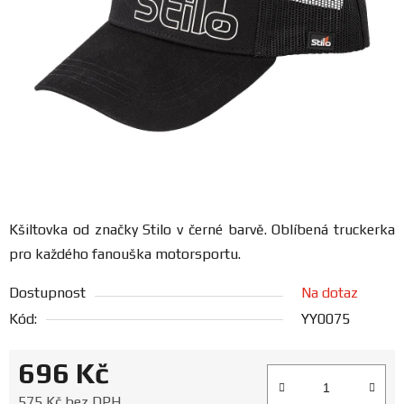
FANOUŠCI
Profil
firmy
Obchodní
podmínky
Doprava
Kšiltovka od značky Stilo v černé barvě. Oblíbená truckerka
pro každého fanouška motorsportu.
Blog
Dostupnost
Na dotaz
Kód:
YY0075
Ceníky
a
katalogy
696 Kč
Měrná cena:
575 Kč bez DPH