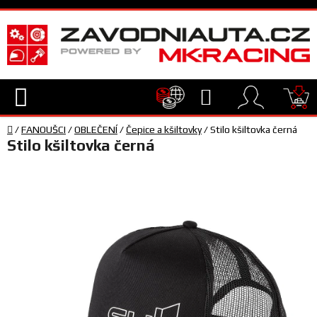
Přejít
na
obsah
Hledat
NÁ
Domů
KO
/
FANOUŠCI
/
OBLEČENÍ
/
Čepice a kšiltovky
/
Stilo kšiltovka černá
TECHNIKA
Stilo kšiltovka černá
VYBAVENÍ
JEZDEC
TÝM
A
SERVIS