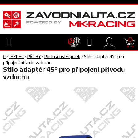
Přejít
na
obsah
Hledat
NÁ
Domů
KO
/
JEZDEC
/
PŘILBY
/
Příslušenství přileb
/
Stilo adaptér 45° pro
TECHNIKA
připojení přívodu vzduchu
Stilo adaptér 45° pro připojení přívodu
vzduchu
VYBAVENÍ
JEZDEC
TÝM
A
SERVIS