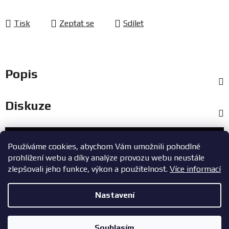
Tisk
Zeptat se
Sdílet
Popis
Diskuze
Zákaznický servis
Používáme cookies, abychom Vám umožnili pohodlné
prohlížení webu a díky analýze provozu webu neustále
+420 603 785 748
zlepšovali jeho funkce, výkon a použitelnost.
Více informací
eshop@zavodniauta.cz
Nastavení
Z
Copyright 2026
ZavodniAuta.cz
. Všechna práva vyhrazena.
|
á
Vytvořil Shoptet
Zásady ochrany osobních údajů
Souhlasím