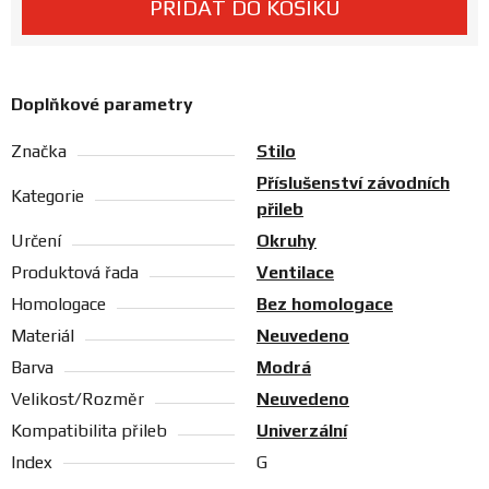
PŘIDAT DO KOŠÍKU
Prodejny
Doplňkové parametry
Značka
Stilo
Příslušenství závodních
Kategorie
přileb
Určení
Okruhy
Produktová řada
Ventilace
Homologace
Bez homologace
Materiál
Neuvedeno
Barva
Modrá
Velikost/Rozměr
Neuvedeno
Kompatibilita přileb
Univerzální
Index
G