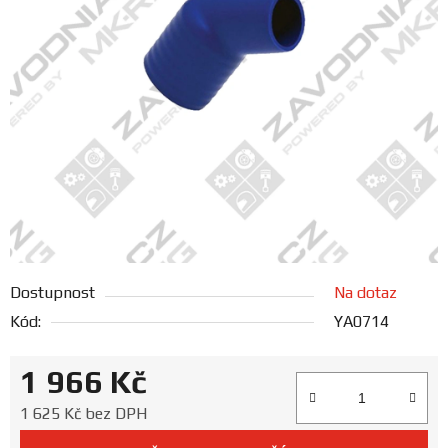
FANOUŠCI
Profil
firmy
Obchodní
podmínky
Doprava
Dostupnost
Na dotaz
Blog
Kód:
YA0714
Ceníky
1 966 Kč
a
katalogy
Měrná cena:
1 625 Kč bez DPH