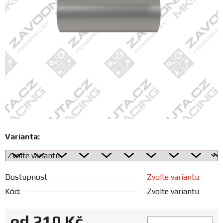
FANOUŠCI
Profil
firmy
Obchodní
podmínky
Doprava
Varianta:
Blog
Dostupnost
Zvolte variantu
Ceníky
a
Kód:
Zvolte variantu
katalogy
od
210 Kč