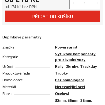
Prodejny
Měrná cena:
od
174 Kč
bez DPH
PŘIDAT DO KOŠÍKU
Doplňkové parametry
Značka
Powersprint
Výfukové komponenty
Kategorie
pro závodní vozy
Určení
Rally
,
Okruhy
,
Trackday
Produktová řada
Trubky
Homologace
Bez homologace
Materiál
Nerezavějící ocel
Barva
Ocelová
32mm
,
35mm
,
38mm
,