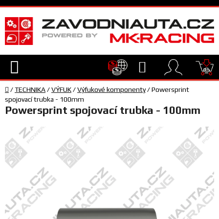
Přejít
na
obsah
Hledat
NÁ
Domů
KO
/
TECHNIKA
/
VÝFUK
/
Výfukové komponenty
/
Powersprint
TECHNIKA
spojovací trubka - 100mm
Powersprint spojovací trubka - 100mm
VYBAVENÍ
JEZDEC
TÝM
A
SERVIS