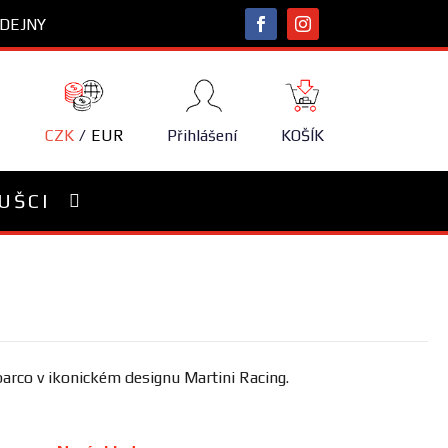
DEJNY
NÁKUPNÍ
KOŠÍK
CZK
EUR
Přihlášení
KOŠÍK
UŠCI
arco v ikonickém designu Martini Racing.