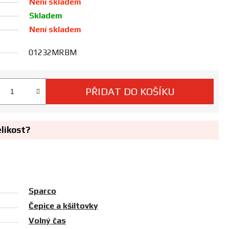
Není skladem
Skladem
Není skladem
01232MRBM
PŘIDAT DO KOŠÍKU
 cena:
elikost?
Sparco
Čepice a kšiltovky
Volný čas