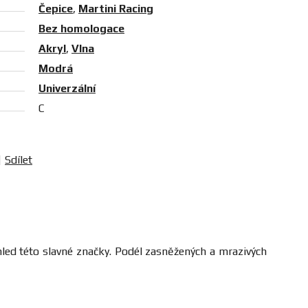
Čepice
,
Martini Racing
Bez homologace
Akryl
,
Vlna
Modrá
Univerzální
C
Sdílet
led této slavné značky. Podél zasněžených a mrazivých