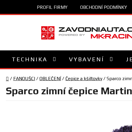
Přejít
PROFIL FIRMY
OBCHODNÍ PODMÍNKY
na
obsah
TECHNIKA
VYBAVENÍ
J
Domů
/
FANOUŠCI
/
OBLEČENÍ
/
Čepice a kšiltovky
/
Sparco zimn
Sparco zimní čepice Martin