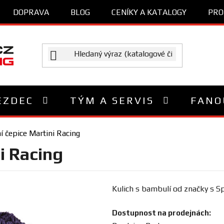
DOPRAVA
BLOG
CENÍKY A KATALOGY
PRO
EZDEC
TÝM A SERVIS
FANO
í čepice Martini Racing
i Racing
Kulich s bambulí od značky s Sp
Dostupnost na prodejnách: