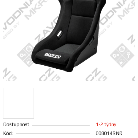
FANOUŠCI
Profil
firmy
Obchodní
podmínky
Doprava
Blog
Ceníky
a
katalogy
Dostupnost
1-2 týdny
Kód:
008014RNR