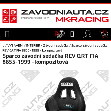
Přejít
na
obsah
Hledat
NÁ
Domů
KO
/
VYBAVENÍ
/
INTERIÉR
/
Závodní sedačky
/
Sparco závodní sedačka
TECHNIKA
REV QRT FIA 8855-1999 - kompozitová
Sparco závodní sedačka REV QRT FIA
8855-1999 - kompozitová
VYBAVENÍ
JEZDEC
TÝM
A
SERVIS