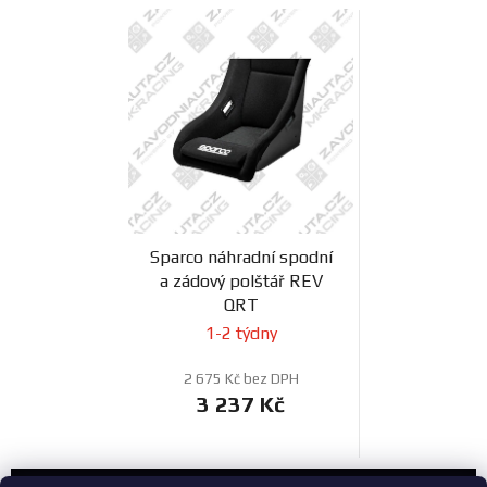
Sparco náhradní spodní
a zádový polštář REV
QRT
1-2 týdny
2 675 Kč bez DPH
3 237 Kč