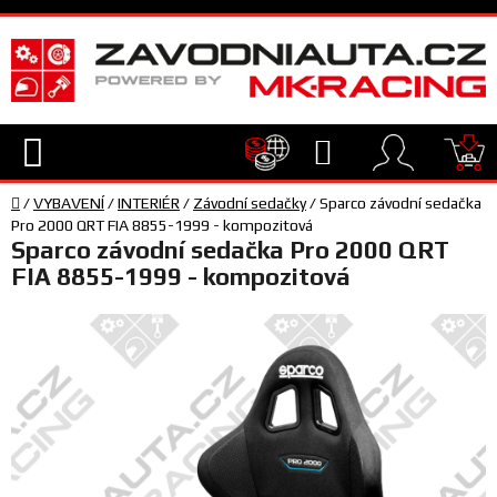
Přejít
na
obsah
Hledat
NÁ
Domů
KO
/
VYBAVENÍ
/
INTERIÉR
/
Závodní sedačky
/
Sparco závodní sedačka
TECHNIKA
Pro 2000 QRT FIA 8855-1999 - kompozitová
Sparco závodní sedačka Pro 2000 QRT
FIA 8855-1999 - kompozitová
VYBAVENÍ
JEZDEC
TÝM
A
SERVIS