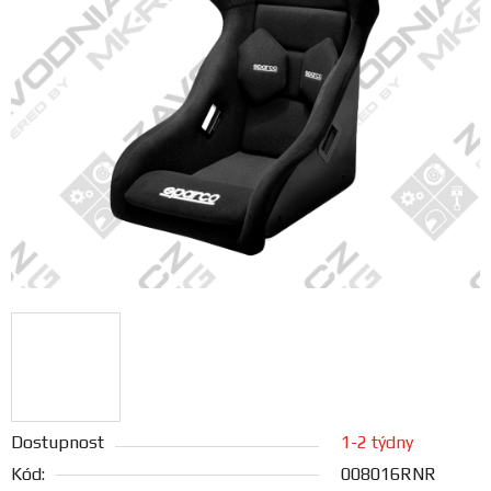
FANOUŠCI
Profil
firmy
Obchodní
podmínky
Doprava
Blog
Ceníky
a
katalogy
Dostupnost
1-2 týdny
Kód:
008016RNR