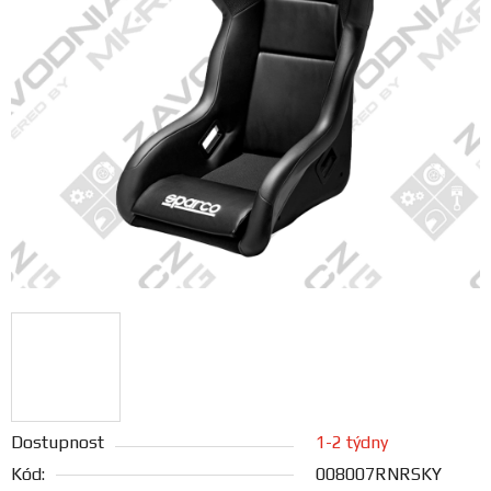
FANOUŠCI
Profil
firmy
Obchodní
podmínky
Doprava
Blog
Ceníky
a
katalogy
Dostupnost
1-2 týdny
Kód:
008007RNRSKY