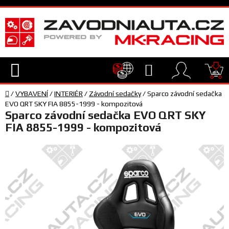
Přejít
na
obsah
Hledat
NÁ
Domů
KO
/
VYBAVENÍ
/
INTERIÉR
/
Závodní sedačky
/
Sparco závodní sedačka
TECHNIKA
EVO QRT SKY FIA 8855-1999 - kompozitová
Sparco závodní sedačka EVO QRT SKY
FIA 8855-1999 - kompozitová
VYBAVENÍ
JEZDEC
TÝM
A
SERVIS