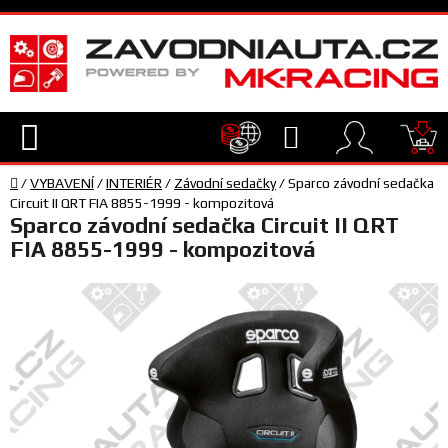
Přejít
na
obsah
Hledat
NÁ
Domů
KO
/
VYBAVENÍ
/
INTERIÉR
/
Závodní sedačky
/
Sparco závodní sedačka
TECHNIKA
Circuit II QRT FIA 8855-1999 - kompozitová
Sparco závodní sedačka Circuit II QRT
FIA 8855-1999 - kompozitová
VYBAVENÍ
JEZDEC
TÝM
A
SERVIS