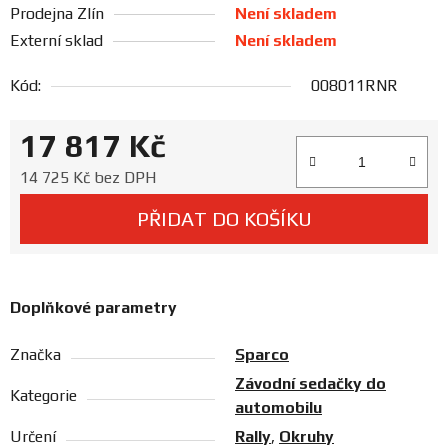
Prodejna Zlín
Není skladem
Prodejny
Externí sklad
Není skladem
Kód:
008011RNR
17 817 Kč
Měrná cena:
14 725 Kč bez DPH
PŘIDAT DO KOŠÍKU
Doplňkové parametry
Značka
Sparco
Závodní sedačky do
Kategorie
automobilu
Určení
Rally
,
Okruhy