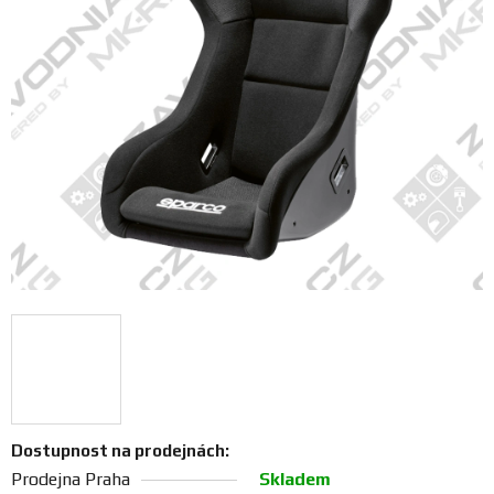
FANOUŠCI
Profil
firmy
Obchodní
podmínky
Doprava
Blog
Ceníky
a
katalogy
Dostupnost na prodejnách:
Prodejna Praha
Skladem