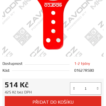
FANOUŠCI
Profil
firmy
Obchodní
podmínky
Doprava
Dostupnost
1-2 týdny
Kód:
01627RS80
Blog
514 Kč
Ceníky
a
Měrná cena:
425 Kč bez DPH
katalogy
PŘIDAT DO KOŠÍKU