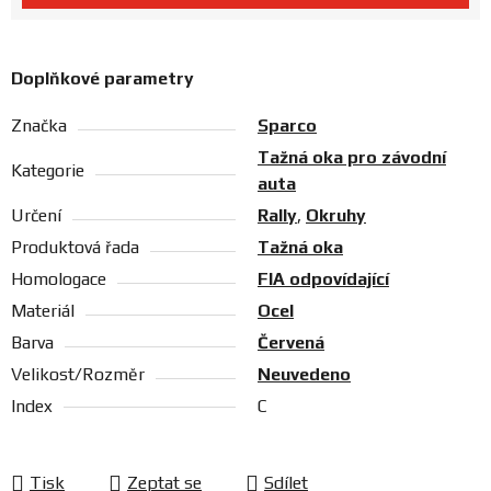
Prodejny
Doplňkové parametry
Značka
Sparco
Tažná oka pro závodní
Kategorie
auta
Určení
Rally
,
Okruhy
Produktová řada
Tažná oka
Homologace
FIA odpovídající
Materiál
Ocel
Barva
Červená
Velikost/Rozměr
Neuvedeno
Index
C
Tisk
Zeptat se
Sdílet