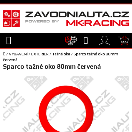
Přejít
na
obsah
Hledat
NÁ
Domů
KO
/
VYBAVENÍ
/
EXTERIÉR
/
Tažná oka
/
Sparco tažné oko 80mm
TECHNIKA
červená
Sparco tažné oko 80mm červená
VYBAVENÍ
JEZDEC
TÝM
A
SERVIS