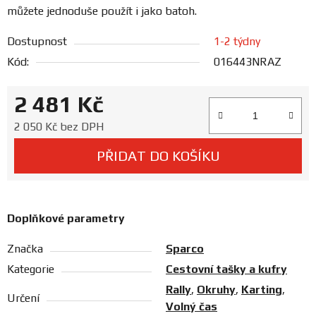
Prodejny
můžete jednoduše použít i jako batoh.
Dostupnost
1-2 týdny
Kód:
016443NRAZ
2 481 Kč
Měrná cena:
2 050 Kč bez DPH
PŘIDAT DO KOŠÍKU
Doplňkové parametry
Značka
Sparco
Kategorie
Cestovní tašky a kufry
Rally
,
Okruhy
,
Karting
,
Určení
Volný čas