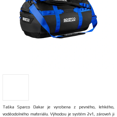
FANOUŠCI
Profil
firmy
Obchodní
podmínky
Doprava
Blog
Ceníky
a
katalogy
Taška Sparco Dakar je vyrobena z pevného, lehkého,
voděodolného materiálu. Výhodou je systém 2v1, zároveň ji