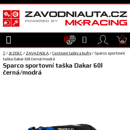
Přejít
na
obsah
Hledat
NÁ
Domů
KO
/
JEZDEC
/
ZAVAZADLA
/
Cestovní tašky a kufry
/
Sparco sportovní
TECHNIKA
taška Dakar 60l černá/modrá
Sparco sportovní taška Dakar 60l
černá/modrá
VYBAVENÍ
JEZDEC
TÝM
A
SERVIS