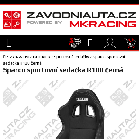
Přejít
na
obsah
Hledat
NÁ
Domů
KO
/
VYBAVENÍ
/
INTERIÉR
/
Sportovní sedačky
/
Sparco sportovní
TECHNIKA
sedačka R100 černá
Sparco sportovní sedačka R100 černá
VYBAVENÍ
JEZDEC
TÝM
A
SERVIS