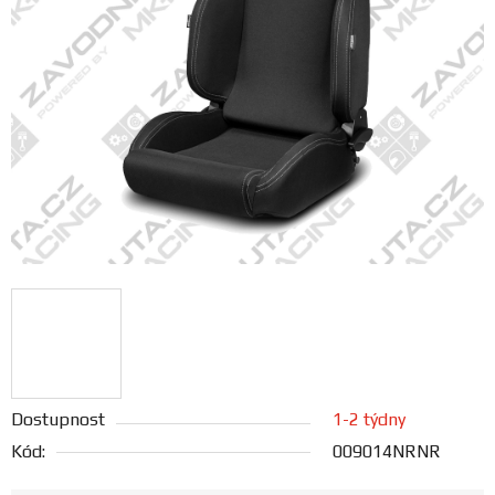
FANOUŠCI
Profil
firmy
Obchodní
podmínky
Doprava
Blog
Ceníky
Dostupnost
1-2 týdny
a
katalogy
Kód:
009014NRNR