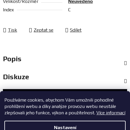
Velikost/Rozměr
Neuvedeno
Index
C
Tisk
Zeptat se
Sdílet
Popis
Diskuze
Zákaznický servis
Používáme cookies, abychom Vám umožnili pohodlné
prohlížení webu a díky analýze provozu webu neustále
+420 603 785 748
zlepšovali jeho funkce, výkon a použitelnost.
Více informací
eshop@zavodniauta.cz
Nastavení