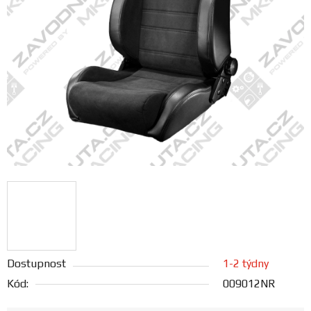
FANOUŠCI
Profil
firmy
Obchodní
podmínky
Doprava
Blog
Ceníky
Dostupnost
1-2 týdny
a
katalogy
Kód:
009012NR