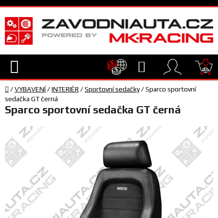
Přejít
na
obsah
Hledat
NÁ
Domů
KO
/
VYBAVENÍ
/
INTERIÉR
/
Sportovní sedačky
/
Sparco sportovní
TECHNIKA
sedačka GT černá
Sparco sportovní sedačka GT černá
VYBAVENÍ
JEZDEC
TÝM
A
SERVIS