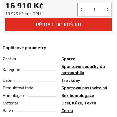
16 910 Kč
Prodejny
Měrná cena:
13 975 Kč bez DPH
PŘIDAT DO KOŠÍKU
Doplňkové parametry
Značka
Sparco
Sportovní sedačky do
Kategorie
automobilu
Určení
Trackday
Produktová řada
Sportovní nastavitelná
Homologace
Bez homologace
Materiál
Ocel
,
Kůže
,
Textil
Barva
Černá