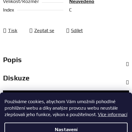
Velikost/Rozměr
Neuvedeno
Index
C
Tisk
Zeptat se
Sdílet
Popis
Diskuze
Zákaznický servis
Používáme cookies, abychom Vám umožnili pohodlné
prohlížení webu a díky analýze provozu webu neustále
+420 603 785 748
zlepšovali jeho funkce, výkon a použitelnost.
Více informací
eshop@zavodniauta.cz
Nastavení