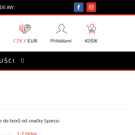
DEJNY
NÁKUPNÍ
KOŠÍK
CZK
EUR
Přihlášení
KOŠÍK
UŠCI
le do boxů od značky Sparco.
1-2 týdny