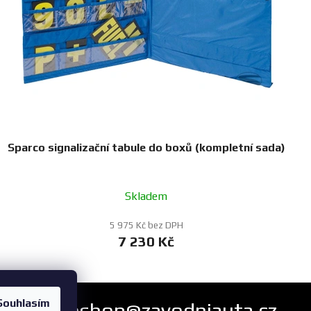
Sparco signalizační tabule do boxů (kompletní sada)
Skladem
5 975 Kč bez DPH
7 230 Kč
Souhlasím
eshop@zavodniauta.cz