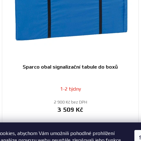
Sparco obal signalizační tabule do boxů
1-2 týdny
2 900 Kč bez DPH
3 509 Kč
ookies, abychom Vám umožnili pohodlné prohlížení
 analýze provozu webu neustále zlepšovali jeho funkce,