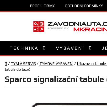
Přejít
PROFIL FIRMY
OBCHODNÍ PODMÍNKY
na
obsah
TECHNIKA
VYBAVENÍ
J
Domů
/
TÝM A SERVIS
/
TÝMOVÉ VYBAVENÍ
/
Ukazovací tabule
tabule do boxů
Sparco signalizační tabule