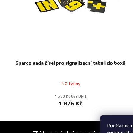
Sparco sada čísel pro signalizační tabuli do boxů
1-2 týdny
1 550 Kč bez DPH
1 876 Kč
Používáme c
webu a díky