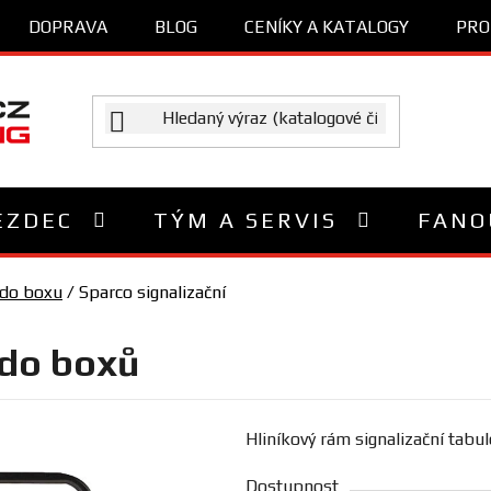
DOPRAVA
BLOG
CENÍKY A KATALOGY
PRO
EZDEC
TÝM A SERVIS
FANO
 do boxu
/
Sparco signalizační
 do boxů
Hliníkový rám signalizační tabu
Dostupnost