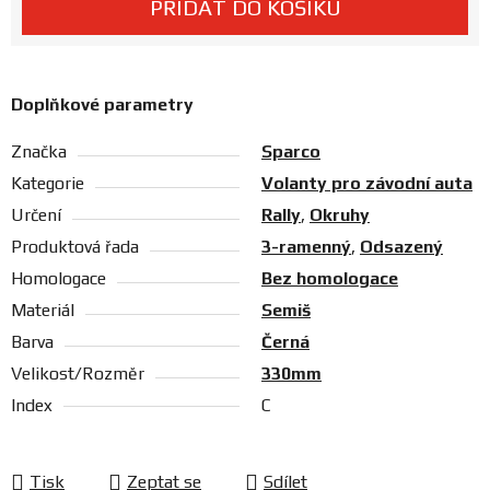
PŘIDAT DO KOŠÍKU
Prodejny
Doplňkové parametry
Značka
Sparco
Kategorie
Volanty pro závodní auta
Určení
Rally
,
Okruhy
Produktová řada
3-ramenný
,
Odsazený
Homologace
Bez homologace
Materiál
Semiš
Barva
Černá
Velikost/Rozměr
330mm
Index
C
Tisk
Zeptat se
Sdílet