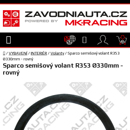
Přejít
na
obsah
Hledat
NÁ
Domů
KO
/
VYBAVENÍ
/
INTERIÉR
/
Volanty
/
Sparco semišový volant R353
TECHNIKA
Ø330mm - rovný
Sparco semišový volant R353 Ø330mm -
rovný
VYBAVENÍ
JEZDEC
TÝM
A
SERVIS