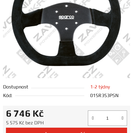
FANOUŠCI
Profil
firmy
Obchodní
podmínky
Doprava
Dostupnost
1-2 týdny
Blog
Kód:
015R353PSN
Ceníky
6 746 Kč
a
katalogy
Měrná cena:
5 575 Kč bez DPH