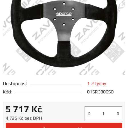
FANOUŠCI
Profil
firmy
Obchodní
podmínky
Doprava
Dostupnost
1-2 týdny
Blog
Kód:
015R330CSO
Ceníky
5 717 Kč
a
katalogy
Měrná cena:
4 725 Kč bez DPH