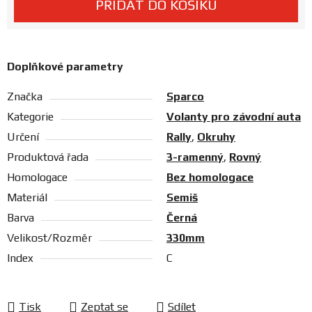
PŘIDAT DO KOŠÍKU
Prodejny
Doplňkové parametry
Značka
Sparco
Kategorie
Volanty pro závodní auta
Určení
Rally
,
Okruhy
Produktová řada
3-ramenný
,
Rovný
Homologace
Bez homologace
Materiál
Semiš
Barva
Černá
Velikost/Rozměr
330mm
Index
C
Tisk
Zeptat se
Sdílet