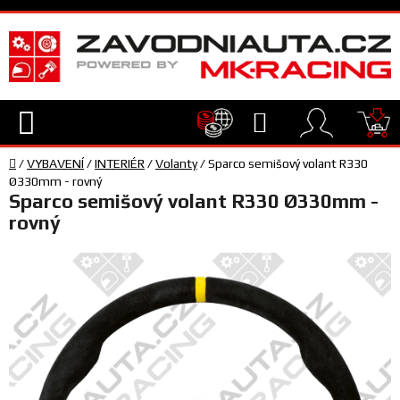
Přejít
na
obsah
Hledat
NÁ
Domů
KO
/
VYBAVENÍ
/
INTERIÉR
/
Volanty
/
Sparco semišový volant R330
TECHNIKA
Ø330mm - rovný
Sparco semišový volant R330 Ø330mm -
rovný
VYBAVENÍ
JEZDEC
TÝM
A
SERVIS