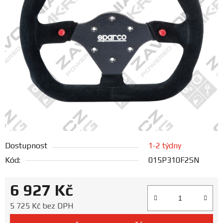
FANOUŠCI
Profil
firmy
Obchodní
podmínky
Doprava
Dostupnost
1-2 týdny
Blog
Kód:
015P310F2SN
Ceníky
6 927 Kč
a
katalogy
Měrná cena:
5 725 Kč bez DPH