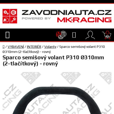
Přejít
na
obsah
Hledat
NÁ
Domů
KO
/
VYBAVENÍ
/
INTERIÉR
/
Volanty
/
Sparco semišový volant P310
TECHNIKA
Ø310mm (2-tlačítkový) - rovný
Sparco semišový volant P310 Ø310mm
(2-tlačítkový) - rovný
VYBAVENÍ
JEZDEC
TÝM
A
SERVIS