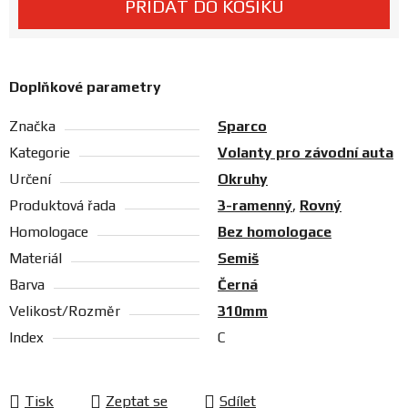
PŘIDAT DO KOŠÍKU
Prodejny
Doplňkové parametry
Značka
Sparco
Kategorie
Volanty pro závodní auta
Určení
Okruhy
Produktová řada
3-ramenný
,
Rovný
Homologace
Bez homologace
Materiál
Semiš
Barva
Černá
Velikost/Rozměr
310mm
Index
C
Tisk
Zeptat se
Sdílet