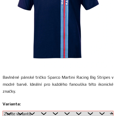
FANOUŠCI
Profil
firmy
Obchodní
podmínky
Doprava
Bavlněné pánské tričko Sparco Martini Racing Big Stripes v
Blog
modré barvě. Ideální pro každého fanouška této ikonické
značky.
Ceníky
a
Varianta:
katalogy