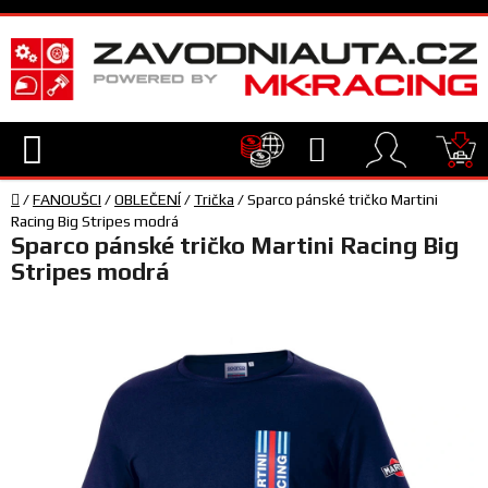
Přejít
na
obsah
Hledat
NÁ
Domů
KO
/
FANOUŠCI
/
OBLEČENÍ
/
Trička
/
Sparco pánské tričko Martini
TECHNIKA
Racing Big Stripes modrá
Sparco pánské tričko Martini Racing Big
Stripes modrá
VYBAVENÍ
JEZDEC
TÝM
A
SERVIS