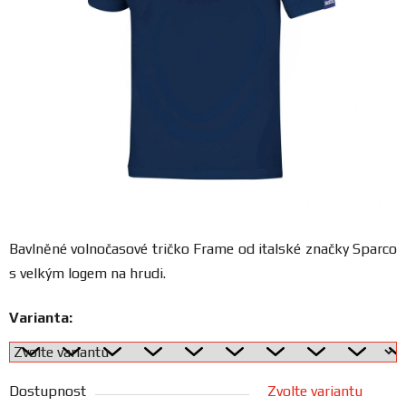
FANOUŠCI
Profil
firmy
Obchodní
podmínky
Doprava
Bavlněné volnočasové tričko Frame od italské značky Sparco
s velkým logem na hrudi.
Blog
Varianta:
Ceníky
a
katalogy
Dostupnost
Zvolte variantu