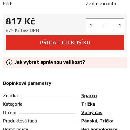
Kód:
Zvolte variantu
Prodejny
817 Kč
Měrná cena:
675 Kč bez DPH
PŘIDAT DO KOŠÍKU
Jak vybrat správnou velikost?
Doplňkové parametry
Značka
Sparco
Kategorie
Trička
Určení
Volný čas
Produktová řada
Pánská
,
Trička
Homologace
Bez homologace