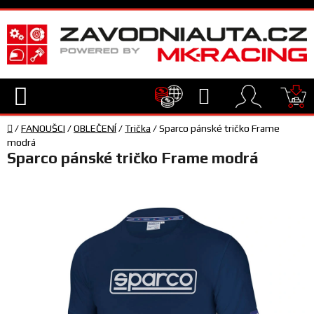
Přejít
na
obsah
Hledat
NÁ
Domů
KO
/
FANOUŠCI
/
OBLEČENÍ
/
Trička
/
Sparco pánské tričko Frame
TECHNIKA
modrá
Sparco pánské tričko Frame modrá
VYBAVENÍ
JEZDEC
TÝM
A
SERVIS