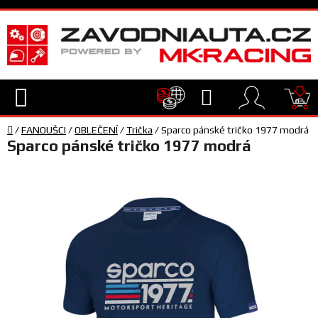
Přejít
na
obsah
Hledat
NÁ
Domů
KO
/
FANOUŠCI
/
OBLEČENÍ
/
Trička
/
Sparco pánské tričko 1977 modrá
TECHNIKA
Sparco pánské tričko 1977 modrá
VYBAVENÍ
JEZDEC
TÝM
A
SERVIS