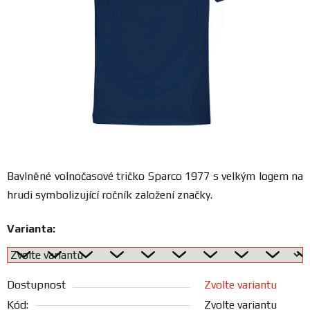
FANOUŠCI
Profil
firmy
Obchodní
podmínky
Doprava
Bavlněné volnočasové tričko Sparco 1977 s velkým logem na
hrudi symbolizující ročník založení značky.
Blog
Varianta:
Ceníky
a
katalogy
Dostupnost
Zvolte variantu
Kód:
Zvolte variantu