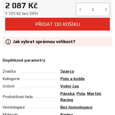
2 087 Kč
Prodejny
Měrná cena:
1 725 Kč bez DPH
PŘIDAT DO KOŠÍKU
Jak vybrat správnou velikost?
Doplňkové parametry
Značka
Sparco
Kategorie
Polo a košile
Určení
Volný čas
Pánská
,
Pola
,
Martini
Produktová řada
Racing
Homologace
Bez homologace
Materiál
Bavlna