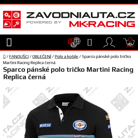
Přejít
na
obsah
Hledat
NÁ
Domů
KO
/
FANOUŠCI
/
OBLEČENÍ
/
Polo a košile
/
Sparco pánské polo tričko
TECHNIKA
Martini Racing Replica černá
Sparco pánské polo tričko Martini Racing
Replica černá
VYBAVENÍ
JEZDEC
TÝM
A
SERVIS