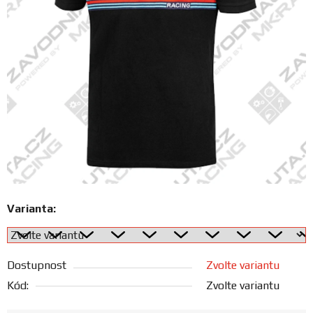
FANOUŠCI
Profil
firmy
Obchodní
podmínky
Doprava
Varianta:
Blog
Ceníky
Dostupnost
Zvolte variantu
a
katalogy
Kód:
Zvolte variantu