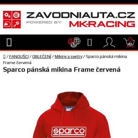
Přejít
na
obsah
Hledat
NÁ
Domů
KO
/
FANOUŠCI
/
OBLEČENÍ
/
Mikiny a svetry
/
Sparco pánská mikina
TECHNIKA
Frame červená
Sparco pánská mikina Frame červená
VYBAVENÍ
JEZDEC
TÝM
A
SERVIS