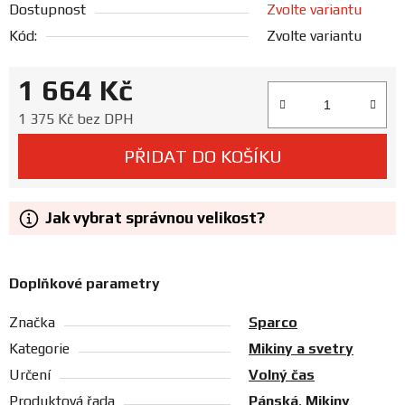
Dostupnost
Zvolte variantu
Prodejny
Kód:
Zvolte variantu
1 664 Kč
Měrná cena:
1 375 Kč bez DPH
PŘIDAT DO KOŠÍKU
Jak vybrat správnou velikost?
Doplňkové parametry
Značka
Sparco
Kategorie
Mikiny a svetry
Určení
Volný čas
Produktová řada
Pánská
,
Mikiny