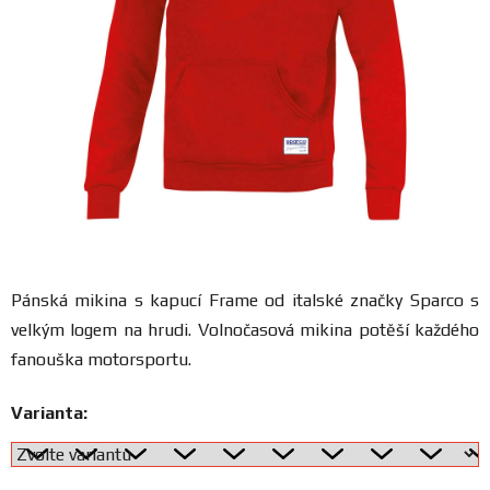
FANOUŠCI
Profil
firmy
Obchodní
podmínky
Doprava
Pánská mikina s kapucí Frame od italské značky Sparco s
velkým logem na hrudi. Volnočasová mikina potěší každého
Blog
fanouška motorsportu.
Ceníky
Varianta:
a
katalogy