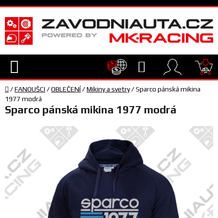
Přejít
na
obsah
Hledat
NÁ
Domů
KO
/
FANOUŠCI
/
OBLEČENÍ
/
Mikiny a svetry
/
Sparco pánská mikina
TECHNIKA
1977 modrá
Sparco pánská mikina 1977 modrá
VYBAVENÍ
JEZDEC
TÝM
A
SERVIS