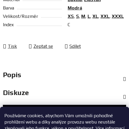
Barva
Modrá
Velikost/Rozměr
XS
,
S
,
M
,
L
,
XL
,
XXL
,
XXXL
Index
C
Tisk
Zeptat se
Sdílet
Popis
Diskuze
Zákaznický servis
Používáme cookies, abychom Vám umožnili pohodlné
prohlížení webu a díky analýze provozu webu neustále
+420 603 785 748
zlepšovali jeho funkce, výkon a použitelnost.
Více informací