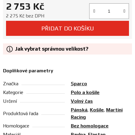
2 753 Kč
Prodejny
Měrná cena:
2 275 Kč bez DPH
PŘIDAT DO KOŠÍKU
Jak vybrat správnou velikost?
Doplňkové parametry
Značka
Sparco
Kategorie
Polo a košile
Určení
Volný čas
Pánská
,
Košile
,
Martini
Produktová řada
Racing
Homologace
Bez homologace
Materiál
Bavlna
,
Elastan