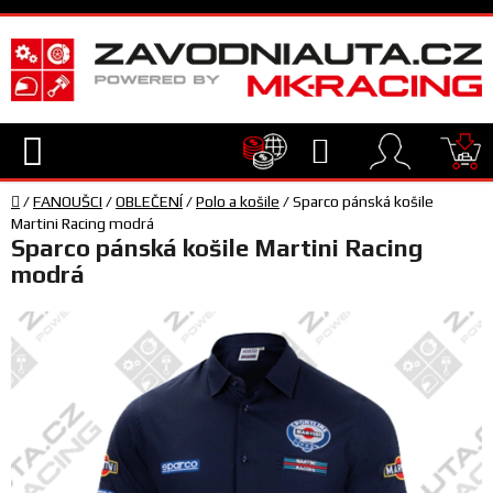
Přejít
na
obsah
Hledat
NÁ
Domů
KO
/
FANOUŠCI
/
OBLEČENÍ
/
Polo a košile
/
Sparco pánská košile
TECHNIKA
Martini Racing modrá
Sparco pánská košile Martini Racing
modrá
VYBAVENÍ
JEZDEC
TÝM
A
SERVIS