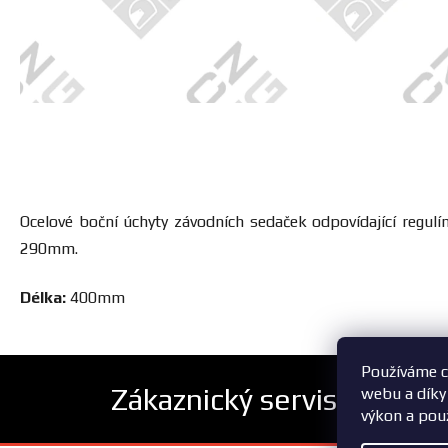
Ocelové boční úchyty závodních sedaček odpovídající regul
290mm.
Délka:
400mm
Používáme c
Zákaznický servis
webu a díky
výkon a pou