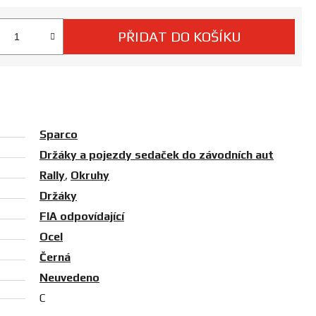
PŘIDAT DO KOŠÍKU
 cena:
Sparco
Držáky a pojezdy sedaček do závodních aut
Rally
,
Okruhy
Držáky
FIA odpovídající
Ocel
Černá
Neuvedeno
C