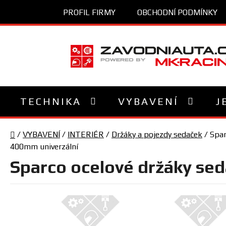
Přejít
PROFIL FIRMY
OBCHODNÍ PODMÍNKY
na
obsah
TECHNIKA
VYBAVENÍ
J
Domů
/
VYBAVENÍ
/
INTERIÉR
/
Držáky a pojezdy sedaček
/
Spar
400mm univerzální
Sparco ocelové držáky sed