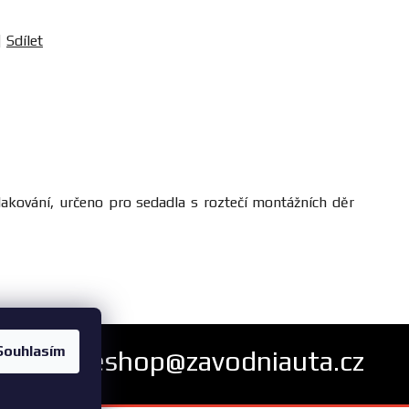
Sdílet
lakování, určeno pro sedadla s roztečí montážních děr
Souhlasím
eshop@zavodniauta.cz