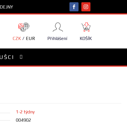
DEJNY
NÁKUPNÍ
KOŠÍK
CZK
EUR
Přihlášení
KOŠÍK
UŠCI
1-2 týdny
004902