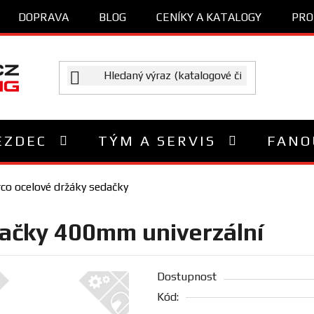
DOPRAVA
BLOG
CENÍKY A KATALOGY
PRO
EZDEC
TÝM A SERVIS
FANO
co ocelové držáky sedačky
ačky 400mm univerzální
Dostupnost
Kód: