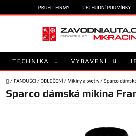
Přejít
PROFIL FIRMY
OBCHODNÍ PODMÍNKY
na
obsah
TECHNIKA
VYBAVENÍ
J
Domů
/
FANOUŠCI
/
OBLEČENÍ
/
Mikiny a svetry
/
Sparco dámská
Sparco dámská mikina Fra