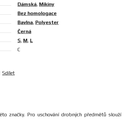
Dámská
,
Mikiny
Bez homologace
Bavlna
,
Polyester
Černá
S
,
M
,
L
C
Sdílet
éto značky. Pro uschování drobných předmětů slouží