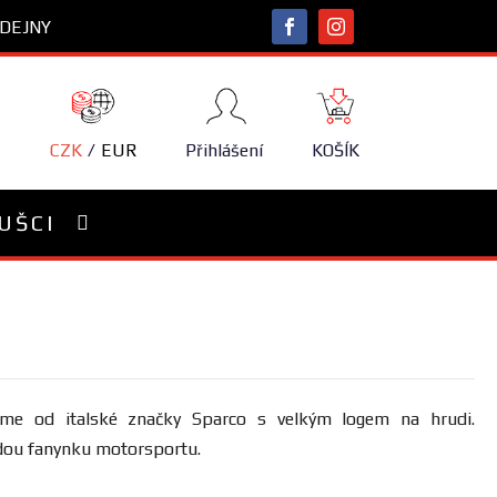
DEJNY
NÁKUPNÍ
KOŠÍK
CZK
EUR
Přihlášení
KOŠÍK
UŠCI
me od italské značky Sparco s velkým logem na hrudi.
dou fanynku motorsportu.