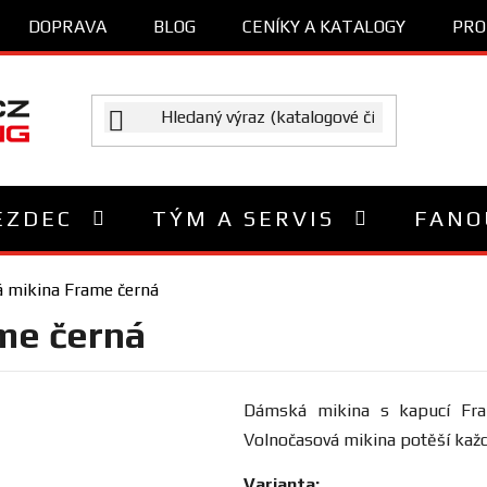
DOPRAVA
BLOG
CENÍKY A KATALOGY
PRO
EZDEC
TÝM A SERVIS
FANO
 mikina Frame černá
me černá
Dámská mikina s kapucí Fra
Volnočasová mikina potěší kaž
Varianta: