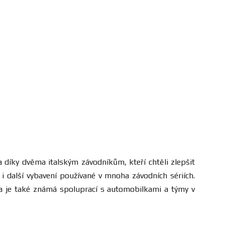
a díky dvěma italským závodníkům, kteří chtěli zlepšit
i další vybavení používané v mnoha závodních sériích.
čka je také známá spoluprací s automobilkami a týmy v