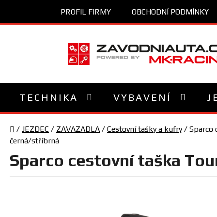
Přejít
PROFIL FIRMY
OBCHODNÍ PODMÍNKY
na
obsah
TECHNIKA
VYBAVENÍ
J
Domů
/
JEZDEC
/
ZAVAZADLA
/
Cestovní tašky a kufry
/
Sparco 
černá/stříbrná
Sparco cestovní taška Tou