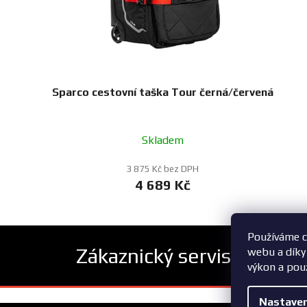
Sparco cestovní taška Tour černá/červená
Skladem
3 875 Kč bez DPH
4 689 Kč
Používáme c
Zákaznický servis
webu a díky
výkon a pou
Z
Nastaven