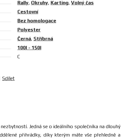
Rally
,
Okruhy
,
Karting
,
Volný čas
Cestovní
Bez homologace
Polyester
Černá
,
Stříbrná
100l - 150l
C
Sdílet
 nezbytností. Jedná se o ideálního společníka na dlouhý
oddělené přihrádky, díky kterým máte vše přehledně a