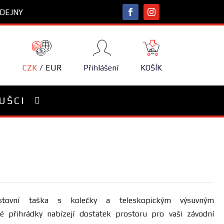
DEJNY
NÁKUPNÍ
KOŠÍK
CZK
EUR
Přihlášení
KOŠÍK
UŠCI
tovní taška s kolečky a teleskopickým výsuvným
é přihrádky nabízejí dostatek prostoru pro vaši závodní