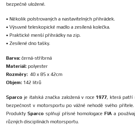
bezpečně uložené.
• Několik polstrovaných a nastavitelných přihrádek.
• Výsuvné teleskopické madlo a zesílená kolečka.
• Praktické menší přihrádky na zip.
• Zesílené dno tašky.
Barva:
černá-stříbrná
Materiál:
polyester
Rozměry:
40 x 85 x 42cm
Objem:
142 litrů
Sparco
je italská značka založená v roce
1977
, která patř
bezpečnost v motorsportu po vážné nehodě svého přítele. D
Produkty
Sparco
splňují přísné homologace
FIA
a používaj
různých disciplínách motorsportu.