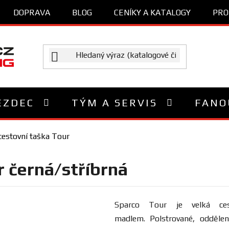
DOPRAVA
BLOG
CENÍKY A KATALOGY
PRO
EZDEC
TÝM A SERVIS
FANO
cestovní taška Tour
r černá/stříbrná
Sparco Tour je velká ces
madlem. Polstrované, oddělen