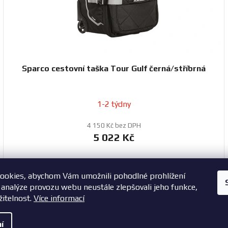
Sparco cestovní taška Tour Gulf černá/stříbrná
1-2 týdny
4 150 Kč bez DPH
5 022 Kč
ookies, abychom Vám umožnili pohodlné prohlížení
+420 603 785 748
 analýze provozu webu neustále zlepšovali jeho funkce,
žitelnost.
Více informací
í