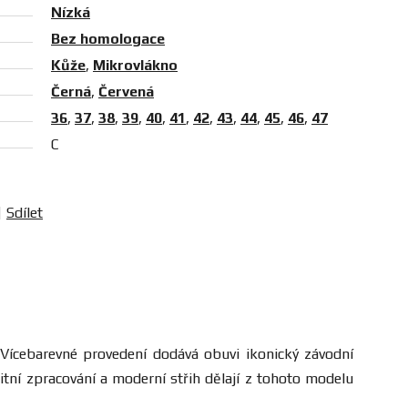
Nízká
Bez homologace
Kůže
,
Mikrovlákno
Černá
,
Červená
36
,
37
,
38
,
39
,
40
,
41
,
42
,
43
,
44
,
45
,
46
,
47
C
Sdílet
 Vícebarevné provedení
dodává obuvi ikonický závodní
litní zpracování a moderní střih dělají z tohoto modelu