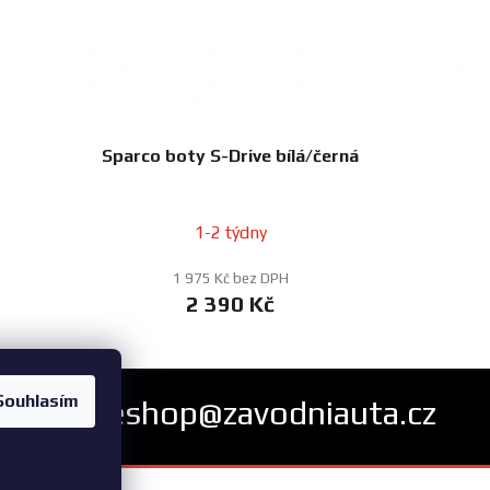
Sparco boty S-Drive bílá/černá
1-2 týdny
1 975 Kč bez DPH
2 390 Kč
Souhlasím
eshop@zavodniauta.cz