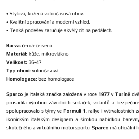
• Stylová, kožená volnočasová obuv.
• Kvalitní zpracování a moderní vzhled.
• Tenká podešev zaručuje skvělý cit na pedálech.
Barva:
černá-červená
Materiál:
kůže, mikrovlákno
Velikost:
36-47
Typ obuvi:
volnočasová
Homologace:
bez homologace
Sparco
je italská značka založená v roce
1977
v
Turíně
dvě
prosadila výrobou závodních sedaček, volantů a bezpečnos
spolupracovalo s týmy ve
Formuli 1
, rallye i vytrvalostníc
ikonickým italským designem a širokou nabídkou barevný
skutečného a virtuálního motorsportu.
Sparco
má oficiální l