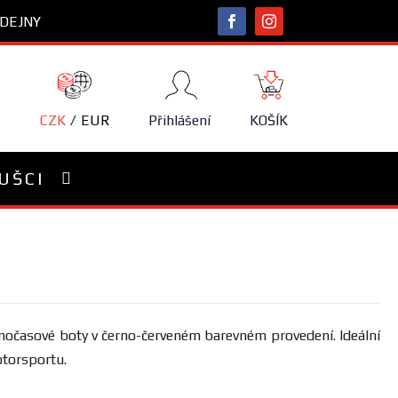
DEJNY
NÁKUPNÍ
KOŠÍK
CZK
EUR
Přihlášení
KOŠÍK
UŠCI
lnočasové boty v černo-červeném barevném provedení. Ideální
torsportu.