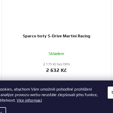
Sparco boty S-Drive Martini Racing
Skladem
2 175 Kč bez DPH
2 632 Kč
ookies, abychom Vám umožnili pohodlné prohlížení
+420 603 785 748
 analýze provozu webu neustále zlepšovali jeho funkce,
žitelnost.
Více informací