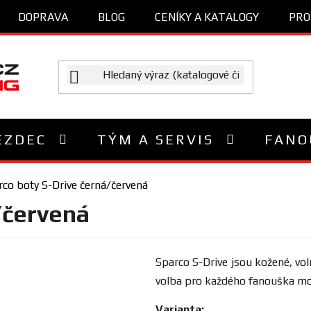
DOPRAVA
BLOG
CENÍKY A KATALOGY
PRO
EZDEC
TÝM A SERVIS
FANO
rco boty S-Drive černá/červená
/červená
Sparco S-Drive jsou kožené, vo
volba pro každého fanouška mo
Varianta: