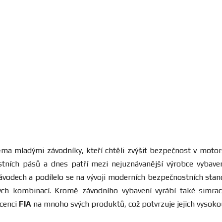
ma mladými závodníky, kteří chtěli zvýšit bezpečnost v motor
tních pásů a dnes patří mezi nejuznávanější výrobce vybaven
h závodech a podílelo se na vývoji moderních bezpečnostních sta
ch kombinací. Kromě závodního vybavení vyrábí také simraci
icenci
FIA
na mnoho svých produktů, což potvrzuje jejich vysokou