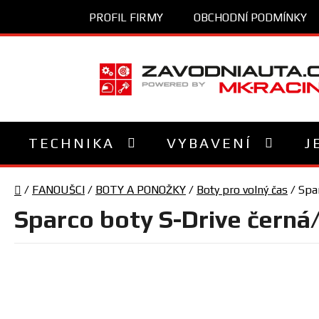
Přejít
PROFIL FIRMY
OBCHODNÍ PODMÍNKY
na
obsah
TECHNIKA
VYBAVENÍ
J
Domů
/
FANOUŠCI
/
BOTY A PONOŽKY
/
Boty pro volný čas
/
Spa
Sparco boty S-Drive černá