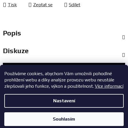
Tisk
Zeptat se
Sdílet
Popis
Diskuze
Zákaznický servis
Používáme cookies, abychom Vám umožnili pohodlné
prohlížení webu a díky analýze provozu webu neustále
+420 603 785 748
zlepšovali jeho funkce, výkon a použitelnost.
Více informací
eshop@zavodniauta.cz
Nastavení
Z
Copyright 2026
ZavodniAuta.cz
. Všechna práva vyhrazena.
|
á
Vytvořil Shoptet
Zásady ochrany osobních údajů
Souhlasím
p