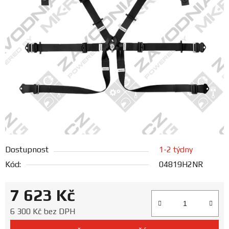
FANOUŠCI
Profil
firmy
Obchodní
podmínky
Doprava
Dostupnost
1-2 týdny
Blog
Kód:
04819H2NR
Ceníky
7 623 Kč
a
katalogy
Měrná cena:
6 300 Kč bez DPH