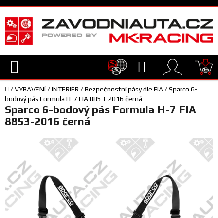
Přejít
na
obsah
Hledat
NÁ
Domů
KO
/
VYBAVENÍ
/
INTERIÉR
/
Bezpečnostní pásy dle FIA
/
Sparco 6-
TECHNIKA
bodový pás Formula H-7 FIA 8853-2016 černá
Sparco 6-bodový pás Formula H-7 FIA
8853-2016 černá
VYBAVENÍ
JEZDEC
TÝM
A
SERVIS