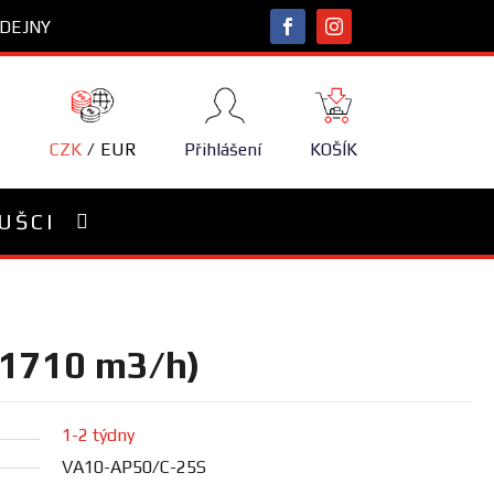
DEJNY
NÁKUPNÍ
KOŠÍK
CZK
EUR
Přihlášení
KOŠÍK
UŠCI
 (1710 m3/h)
1-2 týdny
VA10-AP50/C-25S