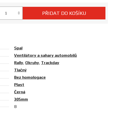
PŘIDAT DO KOŠÍKU
 cena:
Spal
Ventilátory a sahary automobilů
Rally
,
Okruhy
,
Trackday
Tlačný
Bez homologace
Plast
Černá
305mm
B