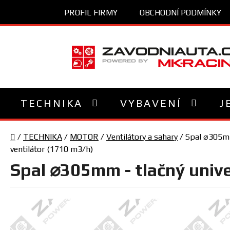
Přejít
PROFIL FIRMY
OBCHODNÍ PODMÍNKY
na
obsah
TECHNIKA
VYBAVENÍ
J
Domů
/
TECHNIKA
/
MOTOR
/
Ventilátory a sahary
/
Spal ⌀305mm 
ventilátor (1710 m3/h)
Spal ⌀305mm - tlačný unive