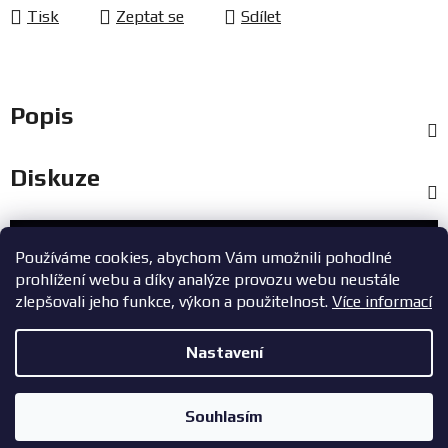
Tisk
Zeptat se
Sdílet
Popis
Diskuze
Zákaznický servis
Používáme cookies, abychom Vám umožnili pohodlné
prohlížení webu a díky analýze provozu webu neustále
+420 603 785 748
zlepšovali jeho funkce, výkon a použitelnost.
Více informací
eshop@zavodniauta.cz
Nastavení
Z
Copyright 2026
ZavodniAuta.cz
. Všechna práva vyhrazena.
|
á
Vytvořil Shoptet
Zásady ochrany osobních údajů
Souhlasím
p