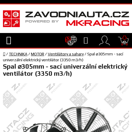
Přejít
na
obsah
Hledat
NÁ
Domů
KO
/
TECHNIKA
/
MOTOR
/
Ventilátory a sahary
/
Spal ⌀305mm - sací
TECHNIKA
univerzální elektrický ventilátor (3350 m3/h)
Spal ⌀305mm - sací univerzální elektrický
ventilátor (3350 m3/h)
VYBAVENÍ
JEZDEC
TÝM
A
SERVIS