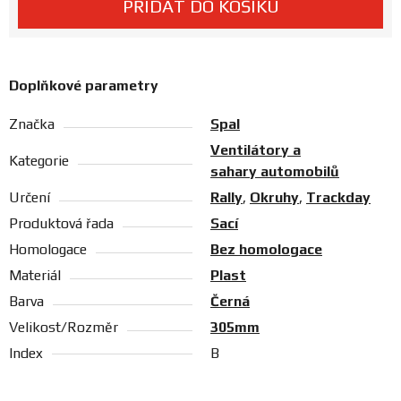
PŘIDAT DO KOŠÍKU
Prodejny
Doplňkové parametry
Značka
Spal
Ventilátory a
Kategorie
sahary automobilů
Určení
Rally
,
Okruhy
,
Trackday
Produktová řada
Sací
Homologace
Bez homologace
Materiál
Plast
Barva
Černá
Velikost/Rozměr
305mm
Index
B