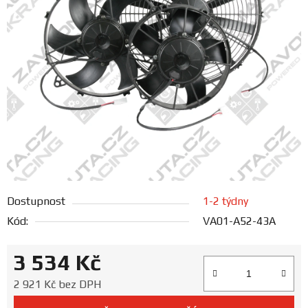
FANOUŠCI
Profil
firmy
Obchodní
podmínky
Doprava
Dostupnost
1-2 týdny
Blog
Kód:
VA01-A52-43A
Ceníky
3 534 Kč
a
katalogy
Měrná cena:
2 921 Kč bez DPH