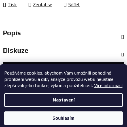
Tisk
Zeptat se
Sdílet
Popis
Diskuze
Zákaznický servis
Používáme cookies, abychom Vám umožnili pohodlné
prohlížení webu a díky analýze provozu webu neustále
+420 603 785 748
zlepšovali jeho funkce, výkon a použitelnost.
Více informací
eshop@zavodniauta.cz
Nastavení
Z
Copyright 2026
ZavodniAuta.cz
. Všechna práva vyhrazena.
|
á
Vytvořil Shoptet
Zásady ochrany osobních údajů
Souhlasím
p