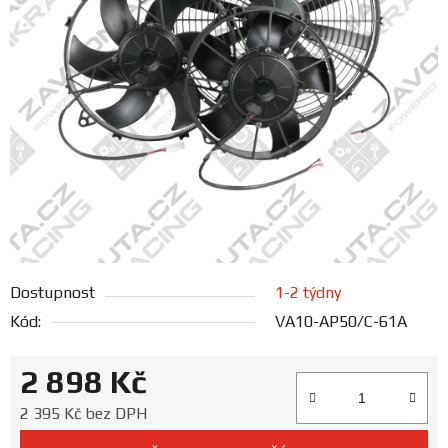
FANOUŠCI
Profil
firmy
Obchodní
podmínky
Doprava
Dostupnost
1-2 týdny
Blog
Kód:
VA10-AP50/C-61A
Ceníky
2 898 Kč
a
katalogy
Měrná cena:
2 395 Kč bez DPH