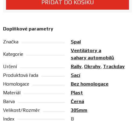
PŘIDAT DO KOŠÍKU
Prodejny
Doplňkové parametry
Značka
Spal
Ventilátory a
Kategorie
sahary automobilů
Určení
Rally
,
Okruhy
,
Trackday
Produktová řada
Sací
Homologace
Bez homologace
Materiál
Plast
Barva
Černá
Velikost/Rozměr
305mm
Index
B