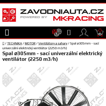
Přejít
na
obsah
Hledat
NÁ
Domů
KO
/
TECHNIKA
/
MOTOR
/
Ventilátory a sahary
/
Spal ⌀305mm - sací
TECHNIKA
univerzální elektrický ventilátor (2250 m3/h)
Spal ⌀305mm - sací univerzální elektrický
ventilátor (2250 m3/h)
VYBAVENÍ
JEZDEC
TÝM
A
SERVIS