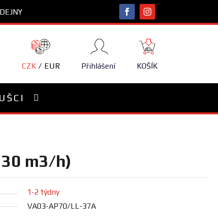
DEJNY
NÁKUPNÍ
KOŠÍK
CZK
EUR
Přihlášení
KOŠÍK
UŠCI
2330 m3/h)
1-2 týdny
VA03-AP70/LL-37A