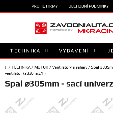
Přejít
PROFIL FIRMY
OBCHODNÍ PODMÍNKY
na
obsah
TECHNIKA
VYBAVENÍ
J
Domů
/
TECHNIKA
/
MOTOR
/
Ventilátory a sahary
/
Spal ⌀305mm 
ventilátor (2330 m3/h)
Spal ⌀305mm - sací univerz