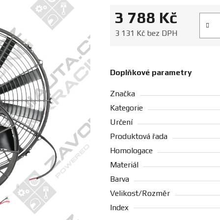
3 788 Kč
Měrná
3 131 Kč bez DPH
Doplňkové parametry
Značka
Kategorie
Určení
Produktová řada
Homologace
Materiál
Barva
Velikost/Rozměr
Index