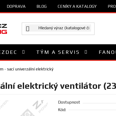
DOPRAVA
BLOG
CENÍKY A KATALOGY
PRO
EZDEC
TÝM A SERVIS
FANO
- sací univerzální elektrický
ální elektrický ventilátor (
Dostupnost
Kód: