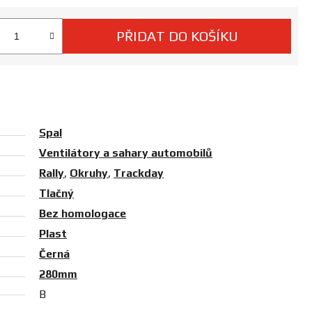
PŘIDAT DO KOŠÍKU
 cena:
Spal
Ventilátory a sahary automobilů
Rally
,
Okruhy
,
Trackday
Tlačný
Bez homologace
Plast
Černá
280mm
B