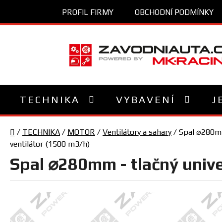
Přejít
PROFIL FIRMY
OBCHODNÍ PODMÍNKY
na
obsah
TECHNIKA
VYBAVENÍ
J
Domů
/
TECHNIKA
/
MOTOR
/
Ventilátory a sahary
/
Spal ⌀280mm 
ventilátor (1500 m3/h)
Spal ⌀280mm - tlačný unive