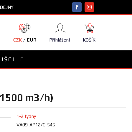
DEJNY
NÁKUPNÍ
KOŠÍK
CZK
EUR
Přihlášení
KOŠÍK
UŠCI
 (1500 m3/h)
1-2 týdny
VA09-AP12/C-54S