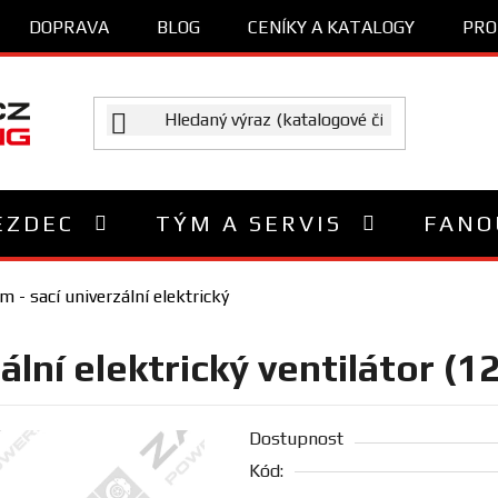
DOPRAVA
BLOG
CENÍKY A KATALOGY
PRO
EZDEC
TÝM A SERVIS
FANO
- sací univerzální elektrický
ální elektrický ventilátor (
Dostupnost
Kód: