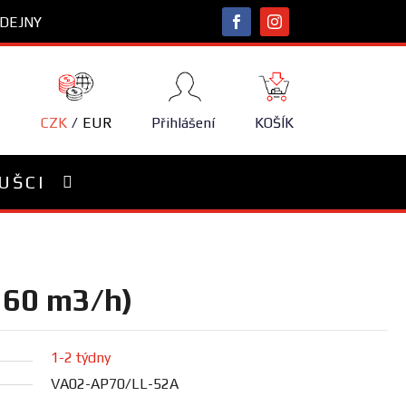
DEJNY
NÁKUPNÍ
KOŠÍK
CZK
EUR
Přihlášení
KOŠÍK
UŠCI
1260 m3/h)
1-2 týdny
VA02-AP70/LL-52A