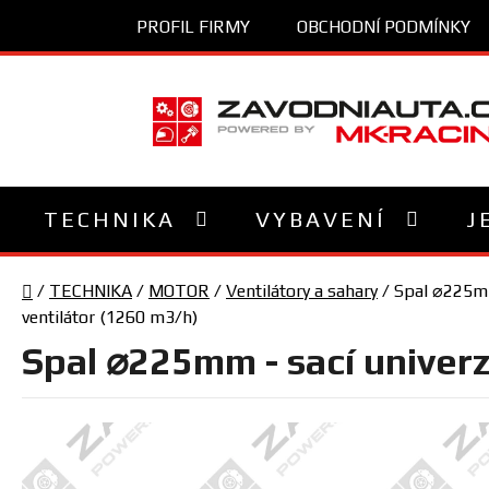
Přejít
PROFIL FIRMY
OBCHODNÍ PODMÍNKY
na
obsah
TECHNIKA
VYBAVENÍ
J
Domů
/
TECHNIKA
/
MOTOR
/
Ventilátory a sahary
/
Spal ⌀225mm 
ventilátor (1260 m3/h)
Spal ⌀225mm - sací univerz