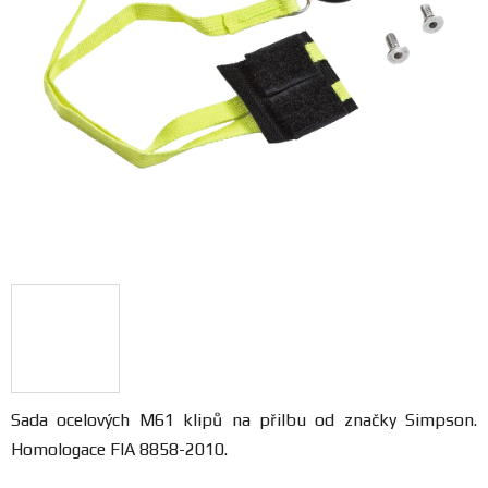
FANOUŠCI
Profil
firmy
Obchodní
podmínky
Doprava
Blog
Ceníky
a
Sada ocelových M61 klipů na přilbu od značky Simpson.
katalogy
Homologace FIA 8858-2010.