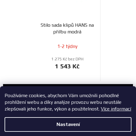
Stilo sada klipů HANS na
přilbu modrá
1-2 týdny
1 275 Kč bez DPH
1 543 Kč
Zákaznický servis
Používáme cookies, abychom Vám umožnili pohodlné
prohlížení webu a díky analýze provozu webu neustále
+420 603 785 748
zlepšovali jeho funkce, výkon a použitelnost.
Více informací
eshop@zavodniauta.cz
Nastavení
Z