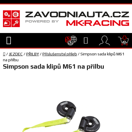
Přejít
na
obsah
Hledat
NÁ
Domů
KO
/
JEZDEC
/
PŘILBY
/
Příslušenství přileb
/
Simpson sada klipů M61
TECHNIKA
na přilbu
Simpson sada klipů M61 na přilbu
VYBAVENÍ
JEZDEC
TÝM
A
SERVIS