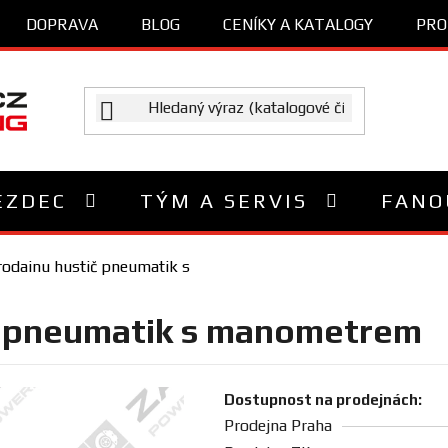
DOPRAVA
BLOG
CENÍKY A KATALOGY
PRO
EZDEC
TÝM A SERVIS
FANO
rodainu hustič pneumatik s
č pneumatik s manometrem
Dostupnost na prodejnách:
Prodejna Praha