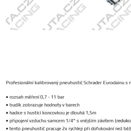
Profesionální kalibrovaný pneuhustič Schrader Eurodainu s 
•
rozsah měření 0,7 - 11 bar
•
budík zobrazuje hodnoty v barech
•
hadice s hustící koncovkou je dlouhá 1,5m
•
připojení vzduchu samcem 1/4" s vnějším závitem
(redukce
•
tento pneuhustič pracuje 2x rychleji při dofukování než b