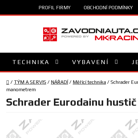
Přejít
PROFIL FIRMY
OBCHODNÍ PODMÍNKY
na
obsah
TECHNIKA
VYBAVENÍ
J
Domů
/
TÝM A SERVIS
/
NÁŘADÍ
/
Měřící technika
/
Schrader Eu
manometrem
Schrader Eurodainu husti