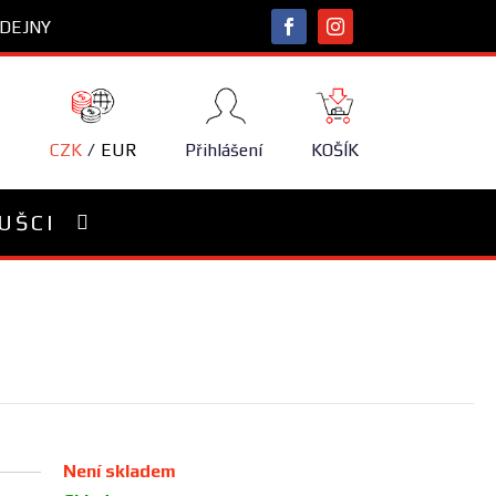
DEJNY
NÁKUPNÍ
KOŠÍK
CZK
EUR
Přihlášení
KOŠÍK
UŠCI
Není skladem