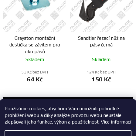
Grayston montážní
Sandtler řezací nůž na
destička se závitem pro
pásy černá
oko pásů
Skladem
Skladem
53 Kč bez DPH
124 Kč bez DPH
64 Kč
150 Kč
Zákaznický servis
Používáme cookies, abychom Vám umožnili pohodlné
prohlížení webu a díky analýze provozu webu neustále
+420 603 785 748
zlepšovali jeho funkce, výkon a použitelnost.
Více informací
eshop@zavodniauta.cz