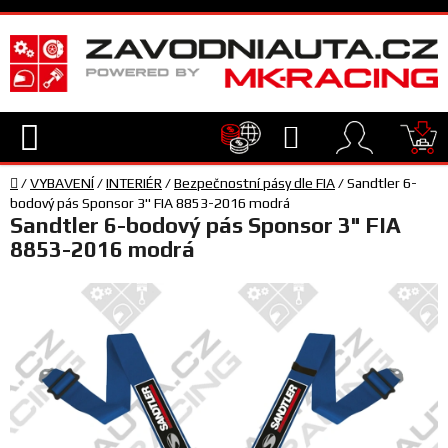
Přejít
na
obsah
Hledat
NÁ
Domů
KO
/
VYBAVENÍ
/
INTERIÉR
/
Bezpečnostní pásy dle FIA
/
Sandtler 6-
TECHNIKA
bodový pás Sponsor 3" FIA 8853-2016 modrá
Sandtler 6-bodový pás Sponsor 3" FIA
8853-2016 modrá
VYBAVENÍ
JEZDEC
TÝM
A
SERVIS