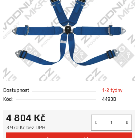
FANOUŠCI
Profil
firmy
Obchodní
podmínky
Doprava
Dostupnost
1-2 týdny
Blog
Kód:
4493B
Ceníky
4 804 Kč
a
katalogy
Měrná cena:
3 970 Kč bez DPH