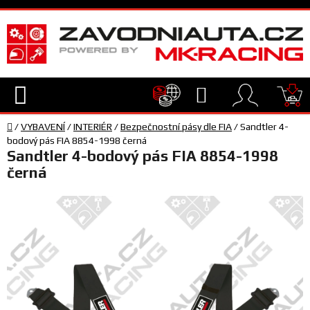
Přejít
na
obsah
Hledat
NÁ
Domů
KO
/
VYBAVENÍ
/
INTERIÉR
/
Bezpečnostní pásy dle FIA
/
Sandtler 4-
TECHNIKA
bodový pás FIA 8854-1998 černá
Sandtler 4-bodový pás FIA 8854-1998
černá
VYBAVENÍ
JEZDEC
TÝM
A
SERVIS