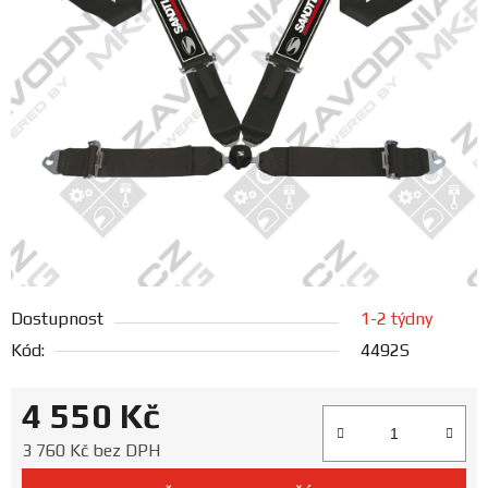
FANOUŠCI
Profil
firmy
Obchodní
podmínky
Doprava
Dostupnost
1-2 týdny
Blog
Kód:
4492S
Ceníky
4 550 Kč
a
katalogy
Měrná cena:
3 760 Kč bez DPH