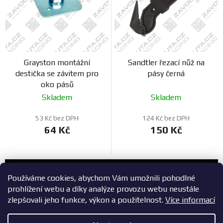
Grayston montážní
Sandtler řezací nůž na
destička se závitem pro
pásy černá
oko pásů
Skladem
Skladem
53 Kč bez DPH
124 Kč bez DPH
64 Kč
150 Kč
Zákaznický servis
Používáme cookies, abychom Vám umožnili pohodlné
prohlížení webu a díky analýze provozu webu neustále
+420 603 785 748
zlepšovali jeho funkce, výkon a použitelnost.
Více informací
eshop@zavodniauta.cz