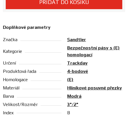
PŘIDAT DO KOŠÍKU
Prodejny
Doplňkové parametry
Značka
Sandtler
Bezpečnostní pásy s (E)
Kategorie
homologací
Určení
Trackday
Produktová řada
4-bodové
Homologace
(E)
Materiál
Hliníkové posuvné přezky
Barva
Modrá
Velikost/Rozměr
3"/2"
Index
B