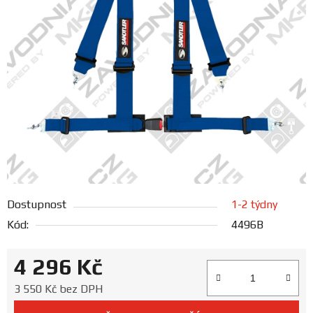
FANOUŠCI
Profil
firmy
Obchodní
podmínky
Doprava
Dostupnost
1-2 týdny
Blog
Kód:
4496B
Ceníky
4 296 Kč
a
katalogy
Měrná cena:
3 550 Kč bez DPH