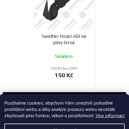
Sandtler řezací nůž na
pásy černá
Skladem
124 Kč bez DPH
150 Kč
Zákaznický servis
Používáme cookies, abychom Vám umožnili pohodlné
prohlížení webu a díky analýze provozu webu neustále
+420 603 785 748
zlepšovali jeho funkce, výkon a použitelnost.
Více informací
eshop@zavodniauta.cz