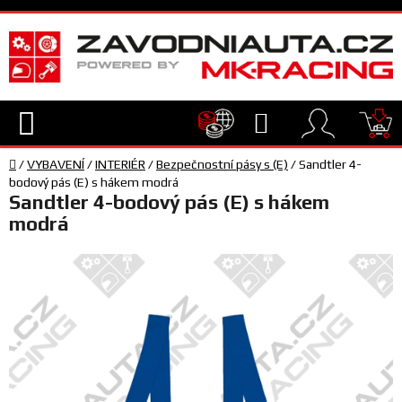
Přejít
na
obsah
Hledat
NÁ
Domů
KO
/
VYBAVENÍ
/
INTERIÉR
/
Bezpečnostní pásy s (E)
/
Sandtler 4-
TECHNIKA
bodový pás (E) s hákem modrá
Sandtler 4-bodový pás (E) s hákem
modrá
VYBAVENÍ
JEZDEC
TÝM
A
SERVIS